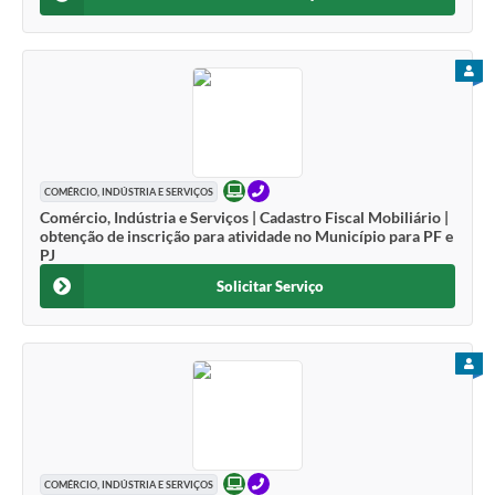
PARA
ONLINE
TELEFONE
COMÉRCIO, INDÚSTRIA E SERVIÇOS
Comércio, Indústria e Serviços | Cadastro Fiscal Mobiliário |
obtenção de inscrição para atividade no Município para PF e
PJ
Solicitar Serviço
PARA
ONLINE
TELEFONE
COMÉRCIO, INDÚSTRIA E SERVIÇOS