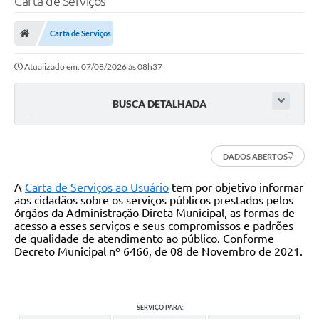
Carta de Serviços
Finanças
Carta de Serviços
Carta de Serviços
Atualizado em: 07/08/2026 às 08h37
Vagas PAT
Transparência
BUSCA DETALHADA
Perguntas e Respostas Frequentes
Selo Verde
DADOS ABERTOS
Compra Direta
A
Carta de Serviços ao Usuário
tem por objetivo informar
aos cidadãos sobre os serviços públicos prestados pelos
Empreendedor
órgãos da Administração Direta Municipal, as formas de
acesso a esses serviços e seus compromissos e padrões
de qualidade de atendimento ao público. Conforme
Pesquisa Dificuldades no Licenciamento de Empresas
Decreto Municipal nº 6466, de 08 de Novembro de 2021.
Incentivos Fiscais
Plano Municipal de Retomada das Aulas Presenciais
SERVIÇO PARA: