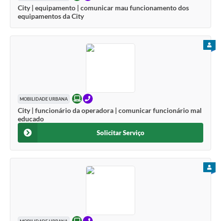
City | equipamento | comunicar mau funcionamento dos
Legislação
equipamentos da City
IPTU Selo Verde
PARA
Notícias
Contato
ONLINE
TELEFONE
MOBILIDADE URBANA
City | funcionário da operadora | comunicar funcionário mal
educado
Solicitar Serviço
PARA