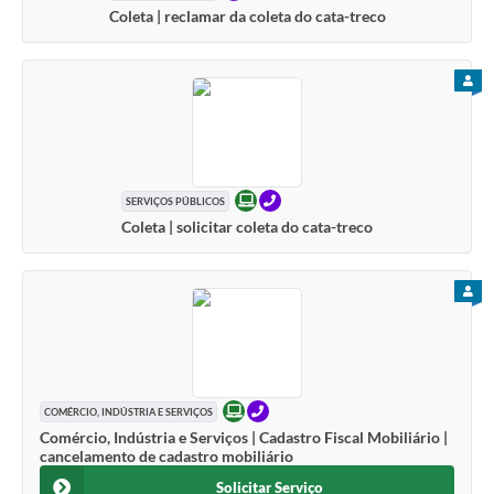
Coleta | reclamar da coleta do cata-treco
PARA
ONLINE
TELEFONE
SERVIÇOS PÚBLICOS
Coleta | solicitar coleta do cata-treco
PARA
ONLINE
TELEFONE
COMÉRCIO, INDÚSTRIA E SERVIÇOS
Comércio, Indústria e Serviços | Cadastro Fiscal Mobiliário |
cancelamento de cadastro mobiliário
Solicitar Serviço