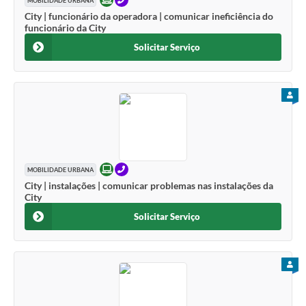
ONLINE
TELEFONE
MOBILIDADE URBANA
City | funcionário da operadora | comunicar ineficiência do
funcionário da City
Solicitar Serviço
PARA
ONLINE
TELEFONE
MOBILIDADE URBANA
City | instalações | comunicar problemas nas instalações da
City
Solicitar Serviço
PARA