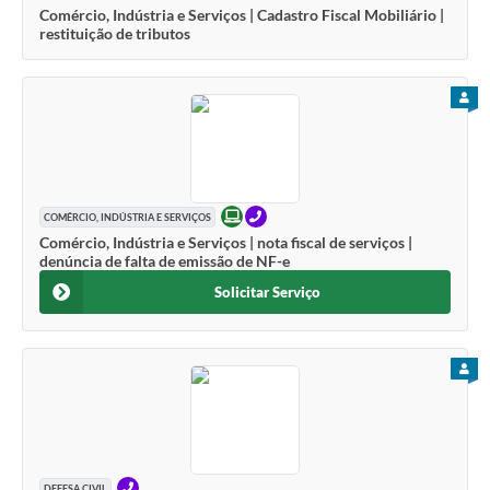
Comércio, Indústria e Serviços | Cadastro Fiscal Mobiliário |
restituição de tributos
PARA
ONLINE
TELEFONE
COMÉRCIO, INDÚSTRIA E SERVIÇOS
Comércio, Indústria e Serviços | nota fiscal de serviços |
denúncia de falta de emissão de NF-e
Solicitar Serviço
PARA
TELEFONE
DEFESA CIVIL