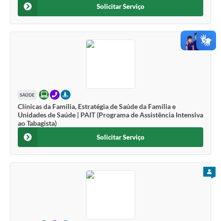
Solicitar Serviço
PARA
ONLINE
TELEFONE
PRESENCIAL
SAÚDE
Clínicas da Família, Estratégia de Saúde da Família e
Unidades de Saúde | PAIT (Programa de Assistência Intensiva
ao Tabagista)
Solicitar Serviço
PARA