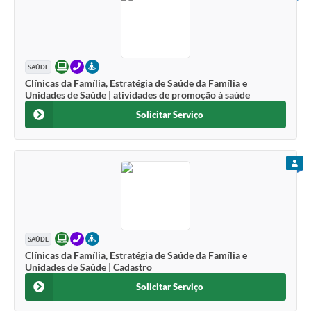
ONLINE
TELEFONE
PRESENCIAL
SAÚDE
Clínicas da Família, Estratégia de Saúde da Família e
Unidades de Saúde | atividades de promoção à saúde
Solicitar Serviço
PARA
ONLINE
TELEFONE
PRESENCIAL
SAÚDE
Clínicas da Família, Estratégia de Saúde da Família e
Unidades de Saúde | Cadastro
Solicitar Serviço