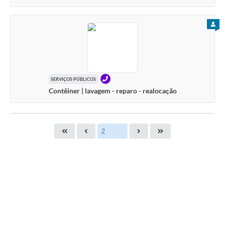
PARA
TELEFONE
SERVIÇOS PÚBLICOS
Contêiner | lavagem - reparo - realocação