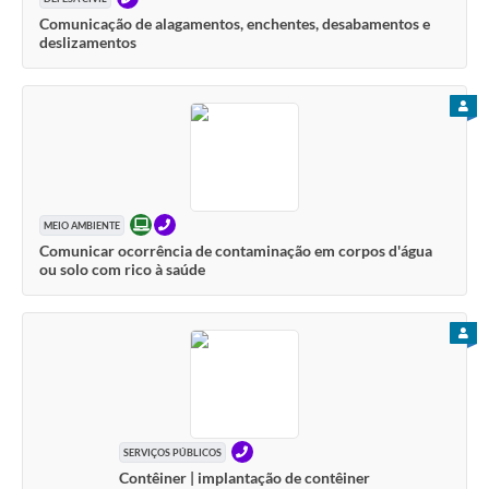
Comunicação de alagamentos, enchentes, desabamentos e
deslizamentos
PARA
ONLINE
TELEFONE
MEIO AMBIENTE
Comunicar ocorrência de contaminação em corpos d'água
ou solo com rico à saúde
PARA
TELEFONE
SERVIÇOS PÚBLICOS
Contêiner | implantação de contêiner