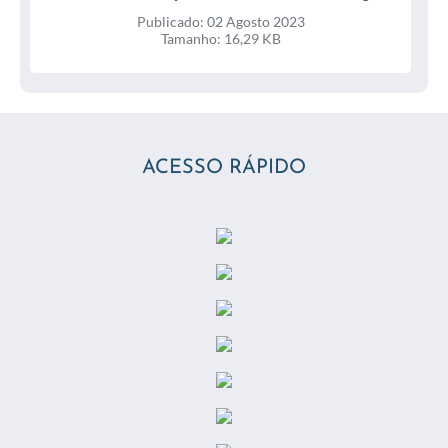
2023
Publicado: 02 Agosto 2023
Tamanho: 16,29 KB
ACESSO RÁPIDO
Termo de Ajuste de Conduta Assinado 2023
assinadoR 22 / 31 Julho 2023
Publicado: 31 Julho 2023
Tamanho: 367,28 KB
Termo de Ajuste de Conduta TAC nº 224 11 Relatório
Parcial 2023 / 31 Julho 2023
Publicado: 31 Julho 2023
Tamanho: 9,95 MB