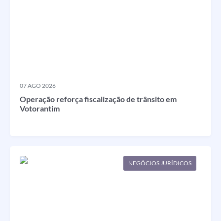
MUNICIPAL
Legislação
IPTU Selo Verde
Notícias
Contato
07 AGO 2026
Operação reforça fiscalização de trânsito em
Votorantim
NEGÓCIOS JURÍDICOS