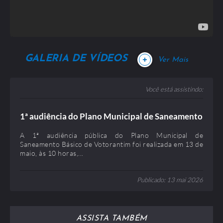
IMAGENS VIAS 2022 / 31 Julho 2023
Publicado: 31 Julho 2023
Tamanho: 115,32 MB
GALERIA DE VÍDEOS
+
Ver Mais
Você está assistindo:
1ª audiência do Plano Municipal de Saneamento
catalogo do abrigo SEMOB / 31 Julho 2023
Básico de Votorantim
A 1ª audiência pública do Plano Municipal de
Publicado: 31 Julho 2023
Saneamento Básico de Votorantim foi realizada em 13 de
Tamanho: 1,21 MB
maio, às 10 horas,...
Publicado: 13 mai 2026
ASSISTA TAMBÉM