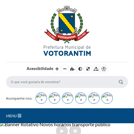
Login / Cadastro
Acessibilidade
Acompanhe-nos:
MENU
Secretarias