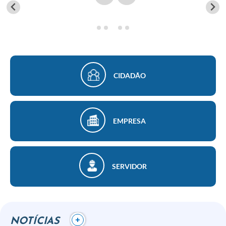
Finanças
Carta de Serviços
Vagas PAT
Transparência
CIDADÃO
Perguntas e Respostas Frequentes
Selo Verde
EMPRESA
Compra Direta
Empreendedor
SERVIDOR
Pesquisa Dificuldades no Licenciamento de Empresas
Incentivos Fiscais
Plano Municipal de Retomada das Aulas Presenciais
+
NOTÍCIAS