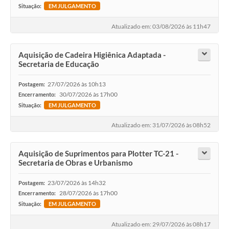
COVID - 19
Situação:
EM JULGAMENTO
Ouvidoria
Atualizado em: 03/08/2026 às 11h47
Diário Oficial
Aquisição de Cadeira Higiênica Adaptada -
Jornal (Edições anteriores)
Secretaria de Educação
Uso de Internet e Recursos de Informática
27/07/2026 às 10h13
Postagem:
30/07/2026 às 17h00
Encerramento:
Plano Municipal de Saneamento Básico
Situação:
EM JULGAMENTO
Arquivos para Download
Atualizado em: 31/07/2026 às 08h52
Guarda Civil Municipal (GCM)
Aquisição de Suprimentos para Plotter TC-21 -
Arborização urbana
Secretaria de Obras e Urbanismo
Manual para arquivo de remessa – NFSe
23/07/2026 às 14h32
Postagem:
28/07/2026 às 17h00
Encerramento:
Lei de Acesso à Informação
Situação:
EM JULGAMENTO
Galeria de Vídeos
Atualizado em: 29/07/2026 às 08h17