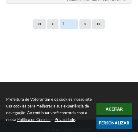
Prefeitura de Votorantim e os cookies: nosso site
usa cookies para melhorar a sua experiência de
ACEITAR
navegação. Ao continuar você concorda com a
nossa
Política de Cookies
e
Privacidade
.
PERSONALIZAR
Telefone: (15) 3353-8533
Endereço: Av. 31 de Março, nº 327 | CEP: 18110-900