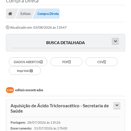
Compra Direta
Finanças
Editais
Compra Direta
Carta de Serviços
Atualizado em: 03/08/2026 às 11h47
Vagas PAT
Transparência
BUSCA DETALHADA
Perguntas e Respostas Frequentes
DADOS ABERTOS
PDF
CSV
Selo Verde
Imprimir
Compra Direta
Empreendedor
editais encontrados
1380
Pesquisa Dificuldades no Licenciamento de Empresas
Aquisição de Ácido Tricloroacético - Secretaria de
Incentivos Fiscais
Saúde
Plano Municipal de Retomada das Aulas Presenciais
28/07/2026 às 11h26
Postagem:
31/07/2026 às 17h00
Encerramento: