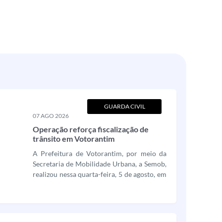
GUARDA CIVIL
07 AGO 2026
MUNICIPAL
Operação reforça fiscalização de
trânsito em Votorantim
A Prefeitura de Votorantim, por meio da
Secretaria de Mobilidade Urbana, a Semob,
realizou nessa quarta-feira, 5 de agosto, em
parceria com o Detran de Sorocaba e com o
apoio da Guarda Civil Municipal, a
Operação Direção Segura Extraordinária. A
ação teve como objetivo reforçar a