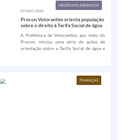
segurança viária,...
NEGÓCIOS JURÍDICOS
07 AGO 2026
Procon Votorantim orienta população
sobre o direito à Tarifa Social de água
e energia elétrica
A Prefeitura de Votorantim, por meio do
Procon, iniciou uma série de ações de
orientação sobre a Tarifa Social de água e
energia elétrica. A iniciativa busca ampliar
o acesso da população a esses benefícios,
que garantem descontos nas faturas dos
serviços essenciais para famílias em
FINANÇAS
situação de...