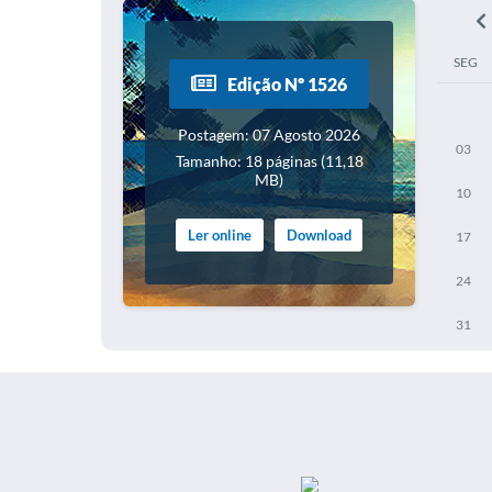
SEG
Edição Nº 1526
Postagem: 07 Agosto 2026
03
Tamanho: 18 páginas (11,18
MB)
10
Ler online
Download
17
24
31