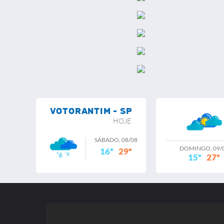
VOTORANTIM - SP
HOJE
SÁBADO, 08/08
DOMINGO, 09/
16º
29º
15º
27º