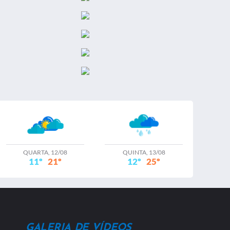
Publicado: 31 Julho 2023
Tamanho: 9,95 MB
TAC ACESSIBILIDADE 12 2022 assinado
assinado / 31 Julho 2023
Publicado: 31 Julho 2023
Tamanho: 485,27 KB
relatorio tac 224 1 assinadoSEMOB / 31
Julho 2023
Publicado: 31 Julho 2023
Tamanho: 1,20 MB
QUARTA, 12/08
QUINTA, 13/08
11º
21º
12º
25º
RELATORIO DIAGNOSTICO PROPRIOS
MUNICIPAIS (2) / 31 Julho 2023
Publicado: 31 Julho 2023
Tamanho: 55,72 MB
GALERIA DE VÍDEOS