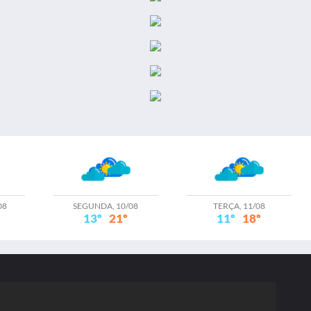
08
SEGUNDA, 10/08
TERÇA, 11/08
13º
21º
11º
18º