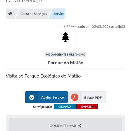
Carta de Serviços
Finanças
Carta de Serviços
Serviço
Carta de Serviços
Atualizado em: 05/05/2026 às 14h05
Vagas PAT
Transparência
Perguntas e Respostas Frequentes
MEIO AMBIENTE E URBANISMO
Parque do Matão
Selo Verde
Compra Direta
Visita ao Parque Ecológico do Matão
Empreendedor
Avaliar Serviço
Baixar PDF
Pesquisa Dificuldades no Licenciamento de Empresas
Serviço para:
CIDADÃO
EMPRESA
Incentivos Fiscais
Plano Municipal de Retomada das Aulas Presenciais
COMPARTILHAR