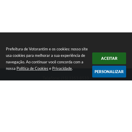
Prefeitura de Votorantim e os cookies: nosso site
usa cookies para melhorar a sua experiência de
ACEITAR
navegação. Ao continuar você concorda com a
nossa
Política de Cookies
e
Privacidade
.
PERSONALIZAR
Telefone: (15) 3353-8533
Endereço: Av. 31 de Março, nº 327 | CEP: 18110-900
De segunda a sexta, das 09h00 às 16h00
CNPJ: 46.634.051/0001-76
Prefeitura de Votorantim
Versão do Sistema:
3.5.3 - 19/06/2026
Portal atualizado em:
07/08/2026 17:05
Dados Abertos