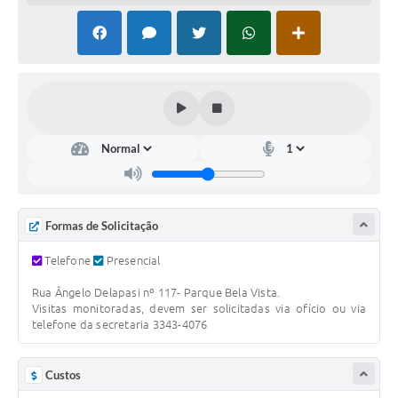
COVID - 19
Ouvidoria
Diário Oficial
Jornal (Edições anteriores)
Uso de Internet e Recursos de Informática
Plano Municipal de Saneamento Básico
Arquivos para Download
Formas de Solicitação
Guarda Civil Municipal (GCM)
Telefone
Presencial
Arborização urbana
Rua Ângelo Delapasi nº 117- Parque Bela Vista.
Visitas monitoradas, devem ser solicitadas via ofício ou via
Manual para arquivo de remessa – NFSe
telefone da secretaria 3343-4076
Lei de Acesso à Informação
Custos
Galeria de Vídeos