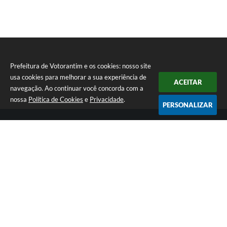
Prefeitura de Votorantim e os cookies: nosso site
usa cookies para melhorar a sua experiência de
ACEITAR
navegação. Ao continuar você concorda com a
nossa
Política de Cookies
e
Privacidade
.
PERSONALIZAR
Telefone: (15) 3353-8533
Endereço: Av. 31 de Março, nº 327 | CEP: 18110-900
De segunda a sexta, das 09h00 às 16h00
CNPJ: 46.634.051/0001-76
Prefeitura de Votorantim
Versão do Sistema:
3.5.3 - 19/06/2026
Portal atualizado em:
07/08/2026 17:05
Dados Abertos