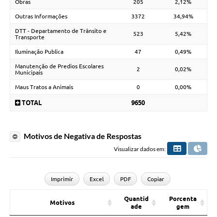
Obras
205
2,12%
Outras Informações
3372
34,94%
DTT - Departamento de Trânsito e
523
5,42%
Transporte
Iluminação Publica
47
0,49%
Manutenção de Predios Escolares
2
0,02%
Municipais
Maus Tratos a Animais
0
0,00%
TOTAL
9650
Motivos de Negativa de Respostas
Visualizar dados em:
Imprimir
Excel
PDF
Copiar
Quantid
Porcenta
Motivos
ade
gem