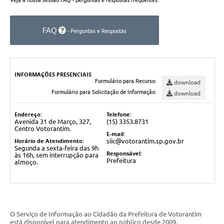
Veja a nossa sessão FAQ - perguntas e respostas frequentes:
COVID - 19
Ouvidoria
FAQ
- Perguntas e Respostas
Diário Oficial
Jornal (Edições anteriores)
INFORMAÇÕES PRESENCIAIS
Uso de Internet e Recursos de Informática
Formulário para Recurso:
download
Formulário para Solicitação de Informação:
download
Plano Municipal de Saneamento Básico
Endereço:
Telefone:
Arquivos para Download
Avenida 31 de Março, 327,
(15) 3353.8731
Centro Votorantim.
E-mail:
Guarda Civil Municipal (GCM)
Horário de Atendimento:
siic@votorantim.sp.gov.br
Segunda a sexta-feira das 9h
Responsável:
às 16h, sem interrupção para
Arborização urbana
Prefeitura
almoço.
Manual para arquivo de remessa – NFSe
Lei de Acesso à Informação
O Serviço de Informação ao Cidadão da Prefeitura de Votorantim
Galeria de Vídeos
está disponível para atendimento ao público desde 2009.