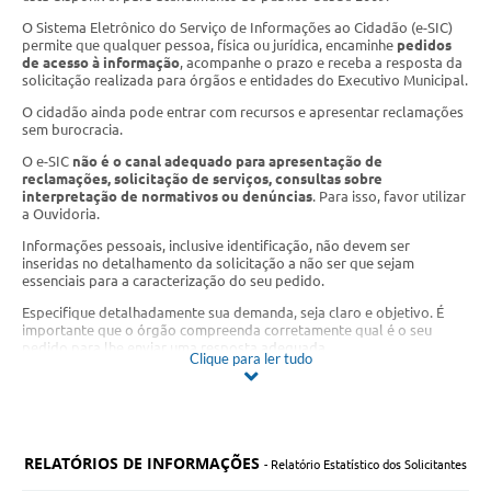
Legislação
O Sistema Eletrônico do Serviço de Informações ao Cidadão (e-SIC)
permite que qualquer pessoa, física ou jurídica, encaminhe
pedidos
de acesso à informação
, acompanhe o prazo e receba a resposta da
IPTU Selo Verde
solicitação realizada para órgãos e entidades do Executivo Municipal.
Notícias
O cidadão ainda pode entrar com recursos e apresentar reclamações
sem burocracia.
Contato
O e-SIC
não é o canal adequado para apresentação de
reclamações, solicitação de serviços, consultas sobre
interpretação de normativos ou denúncias
. Para isso, favor utilizar
a Ouvidoria.
Informações pessoais, inclusive identificação, não devem ser
inseridas no detalhamento da solicitação a não ser que sejam
essenciais para a caracterização do seu pedido.
Especifique detalhadamente sua demanda, seja claro e objetivo. É
importante que o órgão compreenda corretamente qual é o seu
pedido para lhe enviar uma resposta adequada.
Clique para ler tudo
Localização do SIC Físico: Avenida 31 de Março, 327, Centro
Votorantim .
Horário de atendimento: Segunda a sexta-feira das 9h às 16h, sem
interrupção para almoço.
RELATÓRIOS DE INFORMAÇÕES
Telefone: (15) 3353.8731
- Relatório Estatístico dos Solicitantes