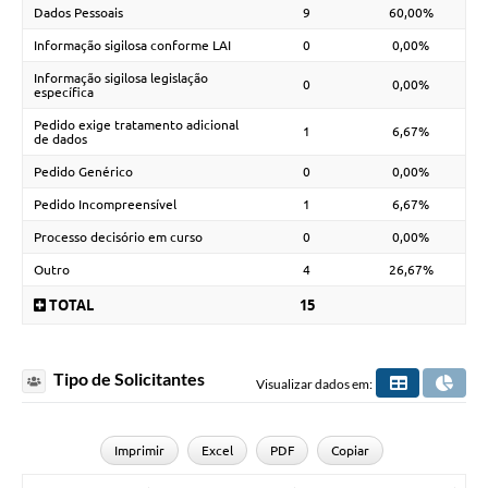
Dados Pessoais
9
60,00%
Informação sigilosa conforme LAI
0
0,00%
Informação sigilosa legislação
0
0,00%
específica
Pedido exige tratamento adicional
1
6,67%
de dados
Pedido Genérico
0
0,00%
Pedido Incompreensível
1
6,67%
Processo decisório em curso
0
0,00%
Outro
4
26,67%
TOTAL
15
Tipo de Solicitantes
Visualizar dados em:
Imprimir
Excel
PDF
Copiar