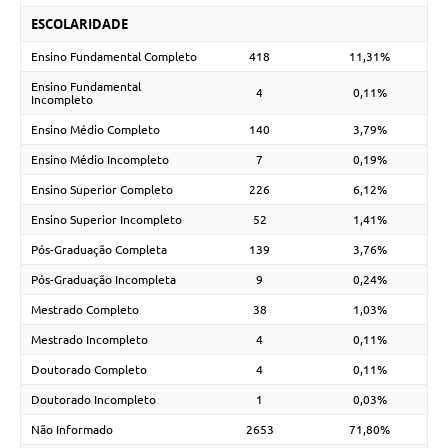
ESCOLARIDADE
Ensino Fundamental Completo
418
11,31%
Ensino Fundamental
4
0,11%
Incompleto
Ensino Médio Completo
140
3,79%
Ensino Médio Incompleto
7
0,19%
Ensino Superior Completo
226
6,12%
Ensino Superior Incompleto
52
1,41%
Pós-Graduação Completa
139
3,76%
Pós-Graduação Incompleta
9
0,24%
Mestrado Completo
38
1,03%
Mestrado Incompleto
4
0,11%
Doutorado Completo
4
0,11%
Doutorado Incompleto
1
0,03%
Não Informado
2653
71,80%