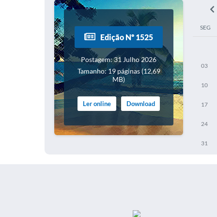
SEG
Edição Nº 1525
Postagem: 31 Julho 2026
03
Tamanho: 19 páginas (12,69
MB)
10
Ler online
Download
17
24
31