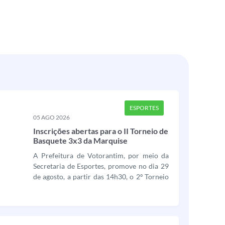
ESPORTES
05 AGO 2026
Inscrições abertas para o II Torneio de
Basquete 3x3 da Marquise
A Prefeitura de Votorantim, por meio da
Secretaria de Esportes, promove no dia 29
de agosto, a partir das 14h30, o 2º Torneio
de Basquete 3x3 da Marquise, evento que
reunirá esporte, cultura e lazer em um dos
espaços mais tradicionais da cidade. Com
organização da Triplo X Basquete, a...