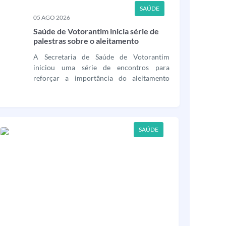
SAÚDE
05 AGO 2026
Saúde de Votorantim inicia série de
palestras sobre o aleitamento
materno
A Secretaria de Saúde de Votorantim
iniciou uma série de encontros para
reforçar a importância do aleitamento
materno. As palestras serão ministradas
por profissionais de saúde e direcionadas a
gestantes e puérperas. O primeiro evento
em alusão ao Agosto Dourado, campanha
SAÚDE
nacional dedicada à...