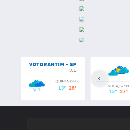
VOTORANTIM - SP
HOJE
QUINTA, 06/08
SEXTA, 07/08
13º
28º
15º
27º