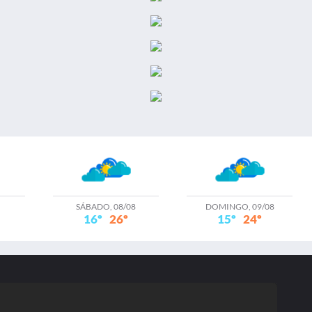
SÁBADO, 08/08
DOMINGO, 09/08
16º
26º
15º
24º