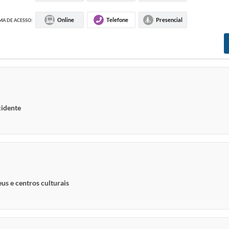
Online
Telefone
Presencial
A DE ACESSO:
cidente
us e centros culturais