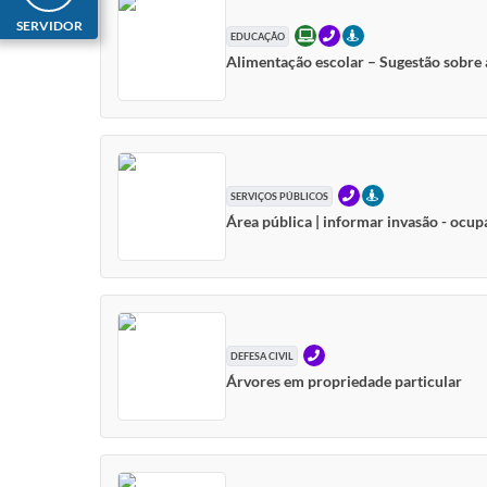
SERVIDOR
ONLINE
TELEFONE
PRESENCIAL
EDUCAÇÃO
Alimentação escolar – Sugestão sobre 
TELEFONE
PRESENCIAL
SERVIÇOS PÚBLICOS
Área pública | informar invasão - ocup
TELEFONE
DEFESA CIVIL
Árvores em propriedade particular