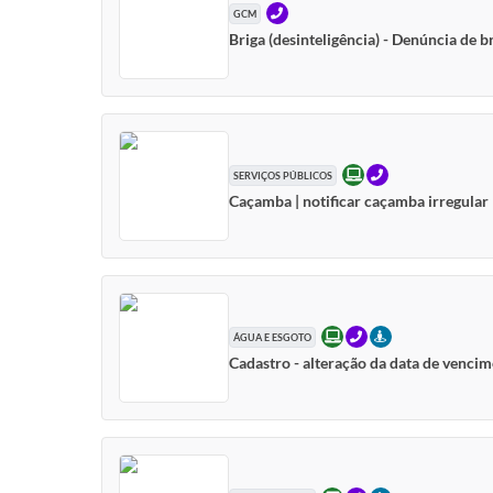
TELEFONE
GCM
Briga (desinteligência) - Denúncia de br
ONLINE
TELEFONE
SERVIÇOS PÚBLICOS
Caçamba | notificar caçamba irregular
ONLINE
TELEFONE
PRESENCIAL
ÁGUA E ESGOTO
Cadastro - alteração da data de venci