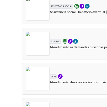
ONLINE
TELEFONE
PRESENCIAL
ASSISTÊNCIA SOCIAL
Assistência social | beneficio eventual 
ONLINE
TELEFONE
PRESENCIAL
TURISMO
Atendimento às demandas turísticas por
TELEFONE
GCM
Atendimento de ocorrências criminais 