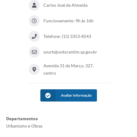
COVID - 19
Carlos José de Almeida
Ouvidoria
Funcionamento: 9h às 16h
Diário Oficial
Telefone: (15) 3353-8543
Jornal (Edições anteriores)
Uso de Internet e Recursos de Informática
sourb@votorantim.sp.gov.br
Plano Municipal de Saneamento Básico
Avenida 31 de Março, 327,
centro
Arquivos para Download
Guarda Civil Municipal (GCM)
Avaliar Informação
Arborização urbana
Manual para arquivo de remessa – NFSe
Departamentos
Lei de Acesso à Informação
Urbanismo e Obras
Galeria de Vídeos