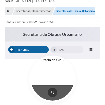
Secretarias / Departamentos
Finanças
Secretarias / Departamentos
Secretaria de Obras e Urbanismo
Carta de Serviços
Atualizado em: 29/05/2026 às 15h54
Vagas PAT
Transparência
Secretaria de Obras e Urbanismo
Perguntas e Respostas Frequentes
PRINCIPAL
TAC
Selo Verde
Compra Direta
Empreendedor
Pesquisa Dificuldades no Licenciamento de Empresas
Incentivos Fiscais
Plano Municipal de Retomada das Aulas Presenciais