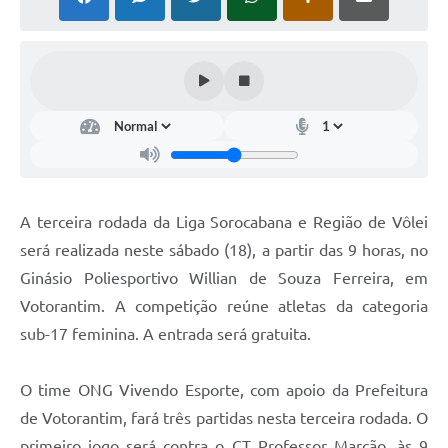
COVID - 19
Ouvidoria
Diário Oficial
Jornal (Edições anteriores)
Uso de Internet e Recursos de Informática
Plano Municipal de Saneamento Básico
A terceira rodada da Liga Sorocabana e Região de Vôlei
Arquivos para Download
será realizada neste sábado (18), a partir das 9 horas, no
Ginásio Poliesportivo Willian de Souza Ferreira, em
Guarda Civil Municipal (GCM)
Votorantim. A competição reúne atletas da categoria
Arborização urbana
sub-17 feminina. A entrada será gratuita.
Manual para arquivo de remessa – NFSe
O time ONG Vivendo Esporte, com apoio da Prefeitura
Lei de Acesso à Informação
de Votorantim, fará três partidas nesta terceira rodada. O
Galeria de Vídeos
primeiro jogo será contra o CT Professor Marcão, às 9