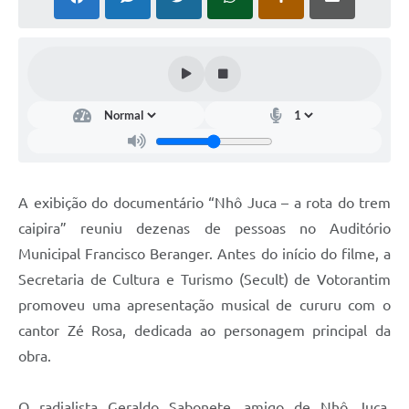
COVID - 19
Ouvidoria
Diário Oficial
Jornal (Edições anteriores)
Uso de Internet e Recursos de Informática
Plano Municipal de Saneamento Básico
A exibição do documentário “Nhô Juca – a rota do trem
Arquivos para Download
caipira” reuniu dezenas de pessoas no Auditório
Municipal Francisco Beranger. Antes do início do filme, a
Guarda Civil Municipal (GCM)
Secretaria de Cultura e Turismo (Secult) de Votorantim
Arborização urbana
promoveu uma apresentação musical de cururu com o
Manual para arquivo de remessa – NFSe
cantor Zé Rosa, dedicada ao personagem principal da
obra.
Lei de Acesso à Informação
Galeria de Vídeos
O radialista Geraldo Sabonete, amigo de Nhô Juca,