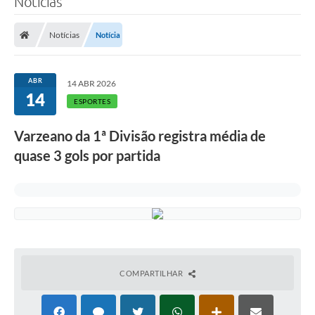
Notícias
Finanças
Notícias
Notícia
Carta de Serviços
Vagas PAT
ABR
14 ABR 2026
14
Transparência
ESPORTES
Perguntas e Respostas Frequentes
Varzeano da 1ª Divisão registra média de
quase 3 gols por partida
Selo Verde
Compra Direta
Empreendedor
Pesquisa Dificuldades no Licenciamento de Empresas
Incentivos Fiscais
COMPARTILHAR
Plano Municipal de Retomada das Aulas Presenciais