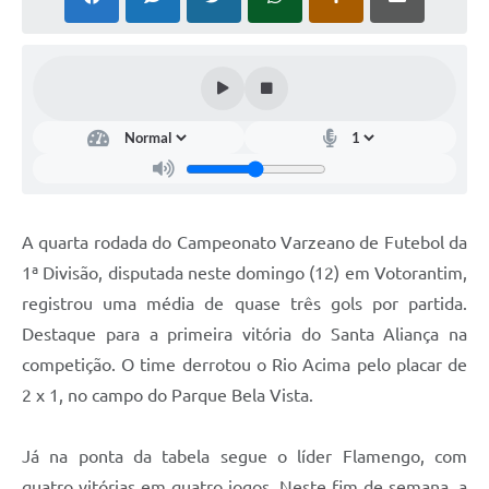
COVID - 19
Ouvidoria
Diário Oficial
Jornal (Edições anteriores)
Uso de Internet e Recursos de Informática
Plano Municipal de Saneamento Básico
A quarta rodada do Campeonato Varzeano de Futebol da
Arquivos para Download
1ª Divisão, disputada neste domingo (12) em Votorantim,
registrou uma média de quase três gols por partida.
Guarda Civil Municipal (GCM)
Destaque para a primeira vitória do Santa Aliança na
Arborização urbana
competição. O time derrotou o Rio Acima pelo placar de
Manual para arquivo de remessa – NFSe
2 x 1, no campo do Parque Bela Vista.
Lei de Acesso à Informação
Já na ponta da tabela segue o líder Flamengo, com
Galeria de Vídeos
quatro vitórias em quatro jogos. Neste fim de semana, a