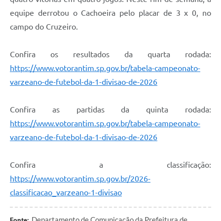
Legislação
equipe derrotou o Cachoeira pelo placar de 3 x 0, no
campo do Cruzeiro.
IPTU Selo Verde
Notícias
Confira os resultados da quarta rodada:
https://www.votorantim.sp.gov.br/tabela-campeonato-
Contato
varzeano-de-futebol-da-1-divisao-de-2026
Confira as partidas da quinta rodada:
https://www.votorantim.sp.gov.br/tabela-campeonato-
varzeano-de-futebol-da-1-divisao-de-2026
Confira a classificação:
https://www.votorantim.sp.gov.br/2026-
classificacao_varzeano-1-divisao
Departamento de Comunicação da Prefeitura de
Fonte: