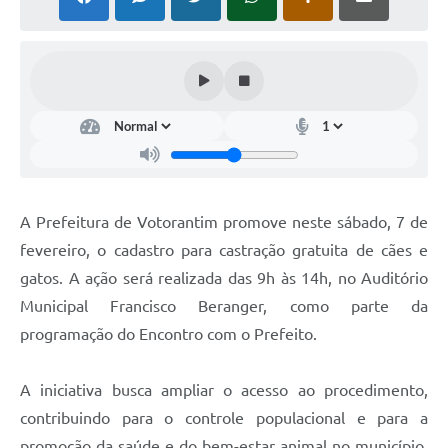
COVID - 19
Ouvidoria
Diário Oficial
Jornal (Edições anteriores)
Uso de Internet e Recursos de Informática
Plano Municipal de Saneamento Básico
A Prefeitura de Votorantim promove neste sábado, 7 de
Arquivos para Download
fevereiro, o cadastro para castração gratuita de cães e
gatos. A ação será realizada das 9h às 14h, no Auditório
Guarda Civil Municipal (GCM)
Municipal Francisco Beranger, como parte da
Arborização urbana
programação do Encontro com o Prefeito.
Manual para arquivo de remessa – NFSe
A iniciativa busca ampliar o acesso ao procedimento,
Lei de Acesso à Informação
contribuindo para o controle populacional e para a
Galeria de Vídeos
promoção da saúde e do bem-estar animal no município.