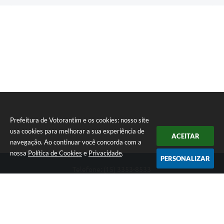
Prefeitura de Votorantim e os cookies: nosso site
usa cookies para melhorar a sua experiência de
ACEITAR
navegação. Ao continuar você concorda com a
nossa
Política de Cookies
e
Privacidade
.
PERSONALIZAR
Telefone: (15) 3353-8533
Endereço: Av. 31 de Março, nº 327 | CEP: 18110-900
De segunda a sexta, das 09h00 às 16h00
CNPJ: 46.634.051/0001-76
Prefeitura de Votorantim