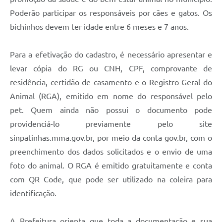
Legislação
Poderão participar os responsáveis por cães e gatos. Os
bichinhos devem ter idade entre 6 meses e 7 anos.
IPTU Selo Verde
Notícias
Para a efetivação do cadastro, é necessário apresentar e
levar cópia do RG ou CNH, CPF, comprovante de
Contato
residência, certidão de casamento e o Registro Geral do
Animal (RGA), emitido em nome do responsável pelo
pet. Quem ainda não possui o documento pode
providenciá-lo previamente pelo site
sinpatinhas.mma.gov.br, por meio da conta gov.br, com o
preenchimento dos dados solicitados e o envio de uma
foto do animal. O RGA é emitido gratuitamente e conta
com QR Code, que pode ser utilizado na coleira para
identificação.
A Prefeitura orienta que toda a documentação e sua