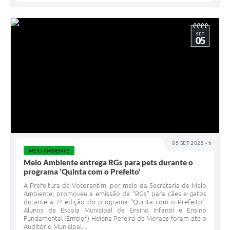
SET
05
05 SET 2025 - h
MEIO AMBIENTE
Meio Ambiente entrega RGs para pets durante o
programa ‘Quinta com o Prefeito’
A Prefeitura de Votorantim, por meio da Secretaria de Meio
Ambiente, promoveu a emissão de “RGs” para cães e gatos
durante a 7ª edição do programa “Quinta com o Prefeito”.
Alunos da Escola Municipal de Ensino Infantil e Ensino
Fundamental (Emeief) Helena Pereira de Moraes foram até o
Auditório Municipal...