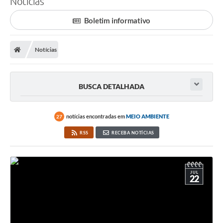
Notícias
Finanças
Boletim informativo
Carta de Serviços
Notícias
Vagas PAT
Transparência
BUSCA DETALHADA
Perguntas e Respostas Frequentes
Selo Verde
notícias encontradas em
MEIO AMBIENTE
27
Compra Direta
RSS
RECEBA NOTÍCIAS
Empreendedor
Pesquisa Dificuldades no Licenciamento de Empresas
JUL
22
Incentivos Fiscais
Plano Municipal de Retomada das Aulas Presenciais