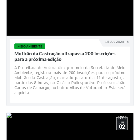
Legislação
IPTU Selo Verde
Notícias
15 JUL 2026 - h
Contato
MEIO AMBIENTE
Mutirão da Castração ultrapassa 200 inscrições
para a próxima edição
A Prefeitura de Votorantim, por meio da Secretaria de Meio
Ambiente, registrou mais de 200 inscrições para o próximo
Mutirão da Castração, marcado para o dia 11 de agosto, a
partir das 8 horas, no Ginásio Poliesportivo Professor João
Carlos de Camargo, no bairro Altos de Votorantim. Esta será
a quinta...
JUL
02