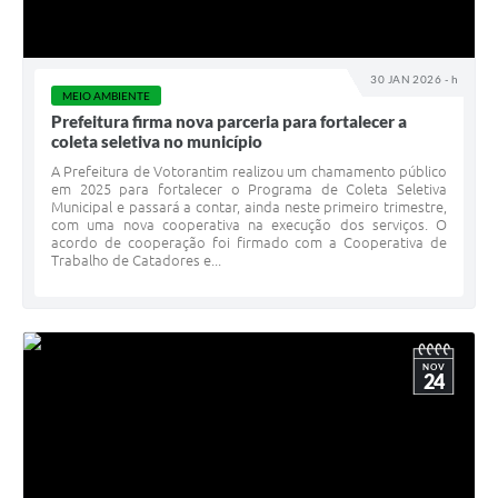
30 JAN 2026 - h
MEIO AMBIENTE
Prefeitura firma nova parceria para fortalecer a
coleta seletiva no município
A Prefeitura de Votorantim realizou um chamamento público
em 2025 para fortalecer o Programa de Coleta Seletiva
Municipal e passará a contar, ainda neste primeiro trimestre,
com uma nova cooperativa na execução dos serviços. O
acordo de cooperação foi firmado com a Cooperativa de
Trabalho de Catadores e...
NOV
24