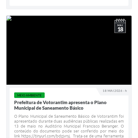
MAI
18
18 MAI 2026 - h
MEIO AMBIENTE
Prefeitura de Votorantim apresenta o Plano
Municipal de Saneamento Básico
O Plano Municipal de Saneamento Básico de Votorantim foi
apresentado durante duas audiências públicas realizadas em
13 de maio no Auditório Municipal Francisco Beranger. O
conteúdo do documento pode ser conferido por meio do
link https://tinyurl.com/bdzjvrsj. Trata-se de uma ferramenta