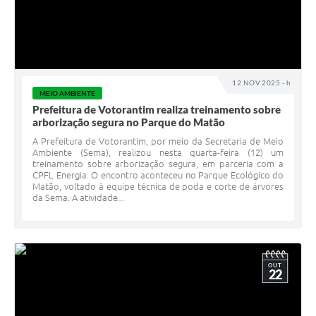
12 NOV 2025 - h
MEIO AMBIENTE
Prefeitura de Votorantim realiza treinamento sobre
arborização segura no Parque do Matão
A Prefeitura de Votorantim, por meio da Secretaria de Meio
Ambiente (Sema), realizou nesta quarta-feira (12) um
treinamento sobre arborização segura, em parceria com a
CPFL Energia. O encontro aconteceu no Parque Ecológico do
Matão, voltado à equipe técnica de poda e corte de árvores
da Sema. A atividade...
OUT
22