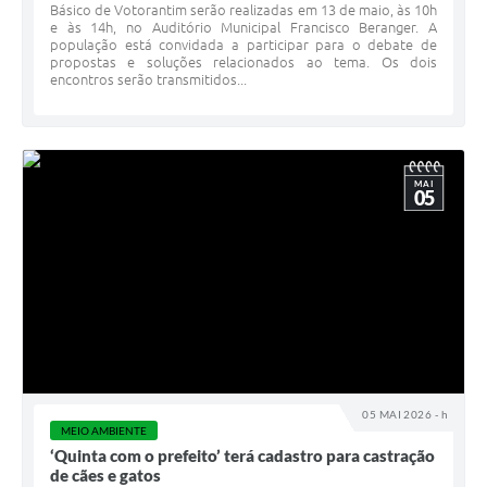
Básico de Votorantim serão realizadas em 13 de maio, às 10h
e às 14h, no Auditório Municipal Francisco Beranger. A
população está convidada a participar para o debate de
propostas e soluções relacionados ao tema. Os dois
encontros serão transmitidos...
MAI
05
05 MAI 2026 - h
MEIO AMBIENTE
‘Quinta com o prefeito’ terá cadastro para castração
de cães e gatos