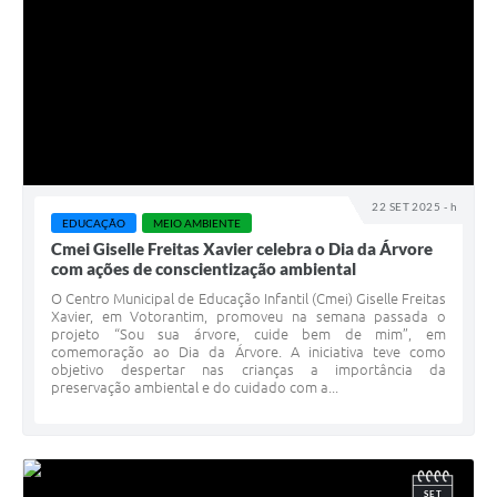
22 SET 2025 - h
EDUCAÇÃO
MEIO AMBIENTE
Cmei Giselle Freitas Xavier celebra o Dia da Árvore
com ações de conscientização ambiental
O Centro Municipal de Educação Infantil (Cmei) Giselle Freitas
Xavier, em Votorantim, promoveu na semana passada o
projeto “Sou sua árvore, cuide bem de mim”, em
comemoração ao Dia da Árvore. A iniciativa teve como
objetivo despertar nas crianças a importância da
preservação ambiental e do cuidado com a...
SET