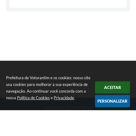
Prefeitura de Votorantim e os cookies: nosso site
usa cookies para melhorar a sua experiência de
ACEITAR
navegação. Ao continuar você concorda com a
nossa
Política de Cookies
e
Privacidade
.
PERSONALIZAR
Telefone: (15) 3353-8533
Endereço: Av. 31 de Março, nº 327 | CEP: 18110-900
De segunda a sexta, das 09h00 às 16h00
CNPJ: 46.634.051/0001-76
Prefeitura de Votorantim