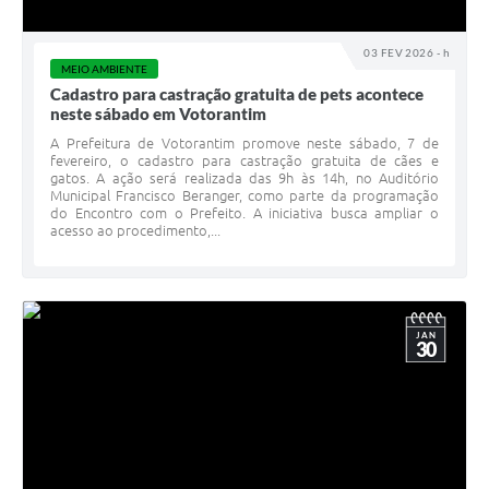
03 FEV 2026 - h
MEIO AMBIENTE
Cadastro para castração gratuita de pets acontece
neste sábado em Votorantim
A Prefeitura de Votorantim promove neste sábado, 7 de
fevereiro, o cadastro para castração gratuita de cães e
gatos. A ação será realizada das 9h às 14h, no Auditório
Municipal Francisco Beranger, como parte da programação
do Encontro com o Prefeito. A iniciativa busca ampliar o
acesso ao procedimento,...
JAN
30