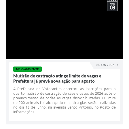
JUN
08
08 JUN 2026 - h
MEIO AMBIENTE
Mutirão de castração atinge limite de vagas e
Prefeitura já prevê nova ação para agosto
A Prefeitura de Votorantim encerrou as inscrições para o
quarto mutirão de castração de cães e gatos de 2026 após o
preenchimento de todas as vagas disponibilizadas. O limite
de 200 animais foi alcançado e as cirurgias serão realizadas
no dia 16 de junho, na avenida Santo Antônio, no Posto de
Informações...