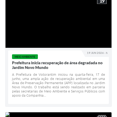
19
19 JUN 2026 - h
MEIO AMBIENTE
Prefeitura inicia recuperação de área degradada no
Jardim Novo Mundo
A Prefeitura de Votorantim iniciou na quarta-feira, 17 de
junho, uma ampla ação de recuperação ambiental em uma
Área de Preservação Permanente (APP) localizada no Jardim
Novo Mundo. O trabalho está sendo realizado em parceria
pelas secretarias de Meio Ambiente e Serviços Públicos com
apoio da Companhia...