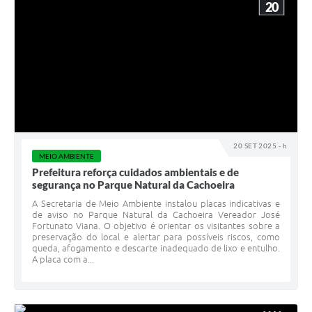
20
20 SET 2025 - h
MEIO AMBIENTE
Prefeitura reforça cuidados ambientais e de
segurança no Parque Natural da Cachoeira
A Secretaria de Meio Ambiente instalou placas indicativas e
de aviso no Parque Natural da Cachoeira Vereador José
Fortunato Viana. O objetivo é orientar os visitantes sobre a
preservação do local e alertar para possíveis riscos, como
queda, afogamento e descarte inadequado de lixo e entulho.
A placa com a...