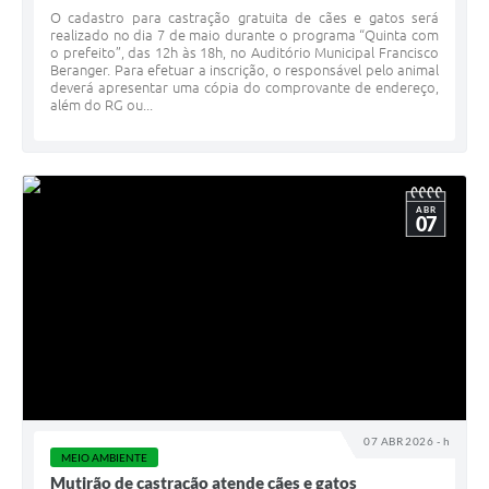
O cadastro para castração gratuita de cães e gatos será
realizado no dia 7 de maio durante o programa “Quinta com
o prefeito”, das 12h às 18h, no Auditório Municipal Francisco
Beranger. Para efetuar a inscrição, o responsável pelo animal
deverá apresentar uma cópia do comprovante de endereço,
além do RG ou...
ABR
07
07 ABR 2026 - h
MEIO AMBIENTE
Mutirão de castração atende cães e gatos