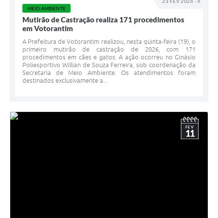
23 FEV 2026 - h
MEIO AMBIENTE
Mutirão de Castração realiza 171 procedimentos
em Votorantim
A Prefeitura de Votorantim realizou, nesta quinta-feira (19), o
primeiro mutirão de castração de 2026, com 171
procedimentos em cães e gatos. A ação ocorreu no Ginásio
Poliesportivo Willian de Souza Ferreira, sob coordenação da
Secretaria de Meio Ambiente. Os atendimentos foram
destinados exclusivamente a...
FEV
11