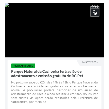
SET
16
16 SET 2025 - h
MEIO AMBIENTE
Parque Natural da Cachoeira terá aulão de
adestramento e emissão gratuita de RG Pet
No próximo sábado (20), das 14h às 16h, o Parque Natural da
Cachoeira terá atividades gratuitas voltadas ao bem-estar
animal. A população poderá participar de um aulão de
adestramento de cães e ainda realizar a emissão do RG Pet
sem custos. As ações serão realizadas pela Prefeitura de
Votorantim, por meio da...