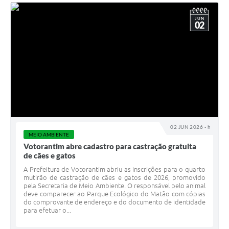
JUN
02
02 JUN 2026 - h
MEIO AMBIENTE
Votorantim abre cadastro para castração gratuita
de cães e gatos
A Prefeitura de Votorantim abriu as inscrições para o quarto
mutirão de castração de cães e gatos de 2026, promovido
pela Secretaria de Meio Ambiente. O responsável pelo animal
deve comparecer ao Parque Ecológico do Matão com cópias
do comprovante de endereço e do documento de identidade
para efetuar o...