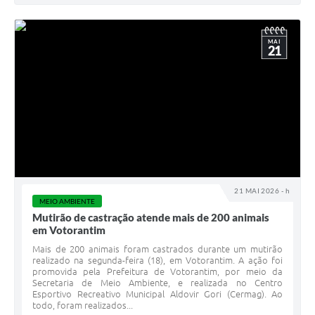
MAI
21
21 MAI 2026 - h
MEIO AMBIENTE
Mutirão de castração atende mais de 200 animais
em Votorantim
Mais de 200 animais foram castrados durante um mutirão
realizado na segunda-feira (18), em Votorantim. A ação foi
promovida pela Prefeitura de Votorantim, por meio da
Secretaria de Meio Ambiente, e realizada no Centro
Esportivo Recreativo Municipal Aldovir Gori (Cermag). Ao
todo, foram realizados...