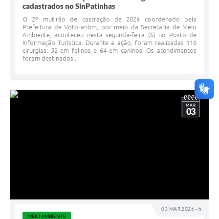
cadastrados no SinPatinhas
O 2º mutirão de castração de 2026 coordenado pela
Prefeitura de Votorantim, por meio da Secretaria de Meio
Ambiente, aconteceu nesta segunda-feira (6) no Posto de
Informação Turística. Durante a ação, foram realizadas 116
cirurgias: 52 em felinos e 64 em caninos. Os atendimentos
foram destinados...
MAR
03
03 MAR 2026 - h
MEIO AMBIENTE