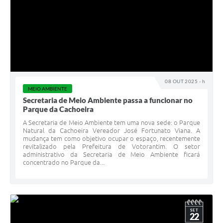
08 OUT 2025 - h
MEIO AMBIENTE
Secretaria de Meio Ambiente passa a funcionar no
Parque da Cachoeira
A Secretaria de Meio Ambiente tem uma nova sede: o Parque
Natural da Cachoeira Vereador José Fortunato Viana. A
mudança tem como objetivo ocupar o espaço, recentemente
revitalizado pela Prefeitura de Votorantim. O setor
administrativo da Secretaria de Meio Ambiente ficará
concentrado no Parque da...
SET
22