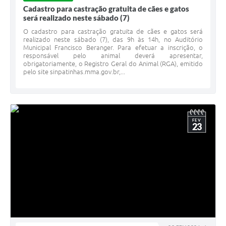
Cadastro para castração gratuita de cães e gatos
será realizado neste sábado (7)
O cadastro para castração gratuita de cães e gatos será
realizado neste sábado (7), das 9h às 14h, no Auditório
Municipal Francisco Beranger. Para efetuar a inscrição, o
responsável pelo animal deverá apresentar,
obrigatoriamente, o Registro Geral do Animal (RGA), emitido
pelo site sinpatinhas.mma.gov.br,...
FEV
23