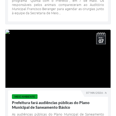
programa “Quinta com o Prefeito”, em 7 de maio. Os
responsáveis pelos animais compareceram ao Auditório
Municipal Francisco Beranger para agendar as cirurgias junto
à equipe da Secretaria de Meio...
MAI
07
07 MAI 2026 - h
MEIO AMBIENTE
Prefeitura fará audiências públicas do Plano
Municipal de Saneamento Básico
As audiências públicas do Plano Municipal de Saneamento