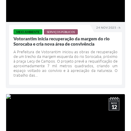
24 NOV 2025 - h
MEIO AMBIENTE
SERVIÇOS PÚBLICOS
Votorantim inicia recuperação da margem do rio
Sorocaba e cria nova área de convivência
A Prefeitura de Votorantim iniciou as obras de recuperação
de um trecho da margem esquerda do rio Sorocaba, próximo
à praça Lecy de Campos. O projeto prevê a requalificação de
aproximadamente 7 mil metros quadrados, criando um
espaço voltado ao convívio e à apreciação da natureza. O
trabalho das...
NOV
12