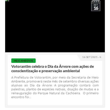
SET
16
16 SET 2025 - h
MEIO AMBIENTE
Votorantim celebra o Dia da Árvore com ações de
conscientização e preservação ambiental
A Prefeitura de Votorantim, por meio da Secretaria de Meio
Ambiente, promoverá neste mês de setembro diversas ações
alusivas ao Dia da Árvore. A programação contará com
palestras, plantio de espécies nativas, doação de mudas e a
reinauguração do Parque Natural da Cachoeira. O primeiro
encontro foi...