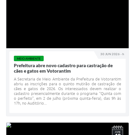
30 JUN 2026 - h
MEIO AMBIENTE
Prefeitura abre novo cadastro para castração de
cães e gatos em Votorantim
A Secretaria de Meio Ambiente da Prefeitura de Votorantim
abriu as inscrições para o quinto mutirão de castração de
cães e gatos de 2026. Os interessados devem realizar o
cadastro presencialmente durante o programa “Quinta com
o perfeito”, em 2 de julho (próxima quinta-feira), das 9h às
17h, no Auditório...
JUN