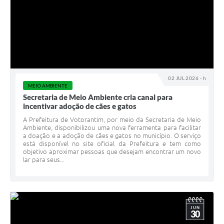
02 JUL 2026 - h
MEIO AMBIENTE
Secretaria de Meio Ambiente cria canal para
incentivar adoção de cães e gatos
A Prefeitura de Votorantim, por meio da Secretaria de Meio
Ambiente, disponibilizou uma nova ferramenta para facilitar
a doação e a adoção de cães e gatos no município. O serviço
está disponível no site oficial da Prefeitura e tem como
objetivo aproximar pessoas que desejam encontrar um novo
lar para seus...
JUN
30