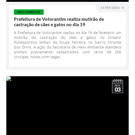
11 FEV 2026 - h
MEIO AMBIENTE
Prefeitura de Votorantim realiza mutirão de
castração de cães e gatos no dia 19
A Prefeitura de Votorantim realiza no dia 19 de fevereiro um
mutirão de castração de cães e gatos no Ginásio
Poliesportivo Willian de Souza Ferreira, no bairro Mirante
dos Óvnis. A ação da Secretaria de Meio Ambiente atenderá
animais previamente cadastrados, com cerca de 200
cirurgias, todas com vagas...
FEV
03