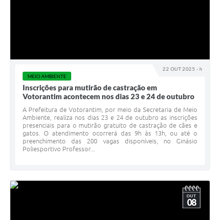
22 OUT 2025 - h
MEIO AMBIENTE
Inscrições para mutirão de castração em
Votorantim acontecem nos dias 23 e 24 de outubro
A Prefeitura de Votorantim, por meio da Secretaria de Meio
Ambiente, realiza nos dias 23 e 24 de outubro as inscrições
presenciais para o mutirão gratuito de castração de cães e
gatos. O atendimento ocorrerá das 9h às 13h, ou até o
preenchimento das 200 vagas disponíveis, no Ginásio
Poliesportivo Professor...
OUT
08