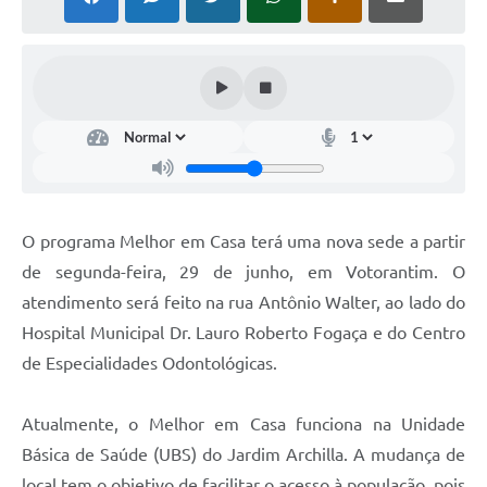
COVID - 19
Ouvidoria
Diário Oficial
Jornal (Edições anteriores)
Uso de Internet e Recursos de Informática
Plano Municipal de Saneamento Básico
O programa Melhor em Casa terá uma nova sede a partir
Arquivos para Download
de segunda-feira, 29 de junho, em Votorantim. O
atendimento será feito na rua Antônio Walter, ao lado do
Guarda Civil Municipal (GCM)
Hospital Municipal Dr. Lauro Roberto Fogaça e do Centro
Arborização urbana
de Especialidades Odontológicas.
Manual para arquivo de remessa – NFSe
Atualmente, o Melhor em Casa funciona na Unidade
Lei de Acesso à Informação
Básica de Saúde (UBS) do Jardim Archilla. A mudança de
Galeria de Vídeos
local tem o objetivo de facilitar o acesso à população, pois