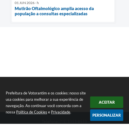
01 JUN 2026 - h
Mutirão Oftalmológico amplia acesso da
população a consultas especializadas
Prefeitura de Votorantim e os cookies: nosso site
usa cookies para melhorar a sua experiência de
ACEITAR
navegação. Ao continuar você concorda com a
nossa
Política de Cookies
e
Privacidade
.
PERSONALIZAR
Telefone: (15) 3353-8533
Endereço: Av. 31 de Março, nº 327 | CEP: 18110-900