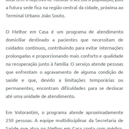
Legislação
a futura sede fica na região central da cidade, próxima ao
Terminal Urbano João Souto.
IPTU Selo Verde
Notícias
O Melhor em Casa é um programa de atendimento
domiciliar destinado a pacientes que necessitam de
Contato
cuidados contínuos, contribuindo para evitar internações
prolongadas e proporcionando mais conforto e qualidade
na recuperação junto à família. O serviço atende pessoas
que enfrentam o agravamento de alguma condição de
saúde e que, devido a limitações temporárias ou
permanentes, encontram dificuldades para se deslocar
até uma unidade de atendimento.
Em Votorantim, o programa atende aproximadamente
250 pessoas. A equipe multidisciplinar da Secretaria de
Saúde que atua no Melhor em Casa conta com médico,