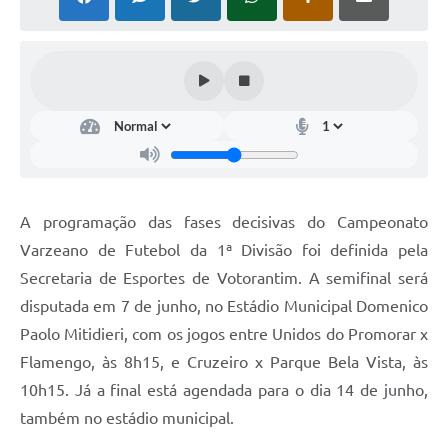
COVID - 19
Ouvidoria
Diário Oficial
Jornal (Edições anteriores)
Uso de Internet e Recursos de Informática
Plano Municipal de Saneamento Básico
A programação das fases decisivas do Campeonato
Arquivos para Download
Varzeano de Futebol da 1ª Divisão foi definida pela
Secretaria de Esportes de Votorantim. A semifinal será
Guarda Civil Municipal (GCM)
disputada em 7 de junho, no Estádio Municipal Domenico
Arborização urbana
Paolo Mitidieri, com os jogos entre Unidos do Promorar x
Manual para arquivo de remessa – NFSe
Flamengo, às 8h15, e Cruzeiro x Parque Bela Vista, às
10h15. Já a final está agendada para o dia 14 de junho,
Lei de Acesso à Informação
também no estádio municipal.
Galeria de Vídeos