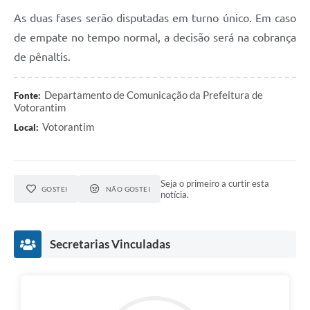
Legislação
As duas fases serão disputadas em turno único. Em caso
de empate no tempo normal, a decisão será na cobrança
IPTU Selo Verde
de pênaltis.
Notícias
Departamento de Comunicação da Prefeitura de
Fonte:
Contato
Votorantim
Votorantim
Local:
Seja o primeiro a curtir esta
GOSTEI
NÃO GOSTEI
notícia.
Secretarias Vinculadas