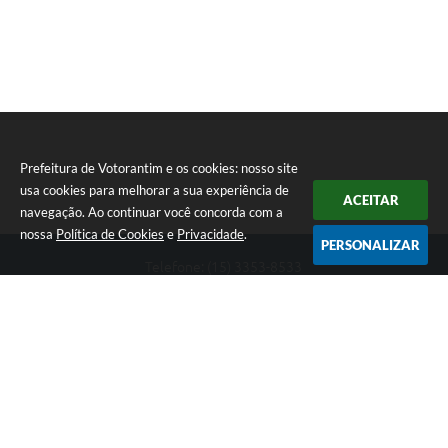
Prefeitura de Votorantim e os cookies: nosso site
usa cookies para melhorar a sua experiência de
ACEITAR
navegação. Ao continuar você concorda com a
nossa
Política de Cookies
e
Privacidade
.
PERSONALIZAR
Telefone: (15) 3353-8533
Endereço: Av. 31 de Março, nº 327 | CEP: 18110-900
De segunda a sexta, das 09h00 às 16h00
CNPJ: 46.634.051/0001-76
Prefeitura de Votorantim
Versão do Sistema:
3.5.3 - 19/06/2026
Portal atualizado em:
07/08/2026 17:05
Dados Abertos