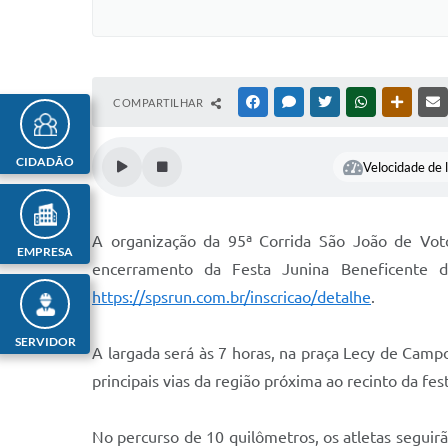
COMPARTILHAR
FACEBOOK
MESSENGER
TWITTER
WHATSAPP
OUTRAS
CIDADÃO
Velocidade de l
A organização da 95ª Corrida São João de Vot
EMPRESA
encerramento da Festa Junina Beneficente 
https://spsrun.com.br/inscricao/detalhe
.
SERVIDOR
A largada será às 7 horas, na praça Lecy de Camp
principais vias da região próxima ao recinto da fes
No percurso de 10 quilômetros, os atletas seguir