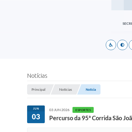
SECR
Notícias
Principal
Notícias
Notícia
JUN
03 JUN 2026
ESPORTES
03
Percurso da 95ª Corrida São Joã