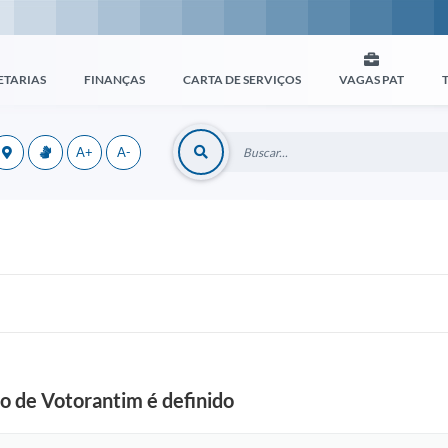
ETARIAS
FINANÇAS
CARTA DE SERVIÇOS
VAGAS PAT
A+
A-
o de Votorantim é definido