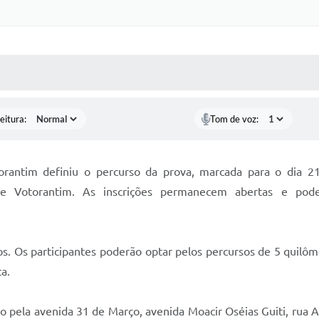
 MÍDIAS
RECEBA NOTÍCIAS
eitura:
Tom de voz:
orantim definiu o percurso da prova, marcada para o dia
de Votorantim. As inscrições permanecem abertas e po
os. Os participantes poderão optar pelos percursos de 5 quilô
ta.
ão pela avenida 31 de Março, avenida Moacir Oséias Guiti, rua 