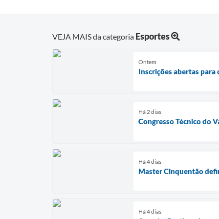
Esportes
VEJA MAIS da categoria
Ontem
Inscrições abertas para
Há 2 dias
Congresso Técnico do Va
Há 4 dias
Master Cinquentão defin
Há 4 dias