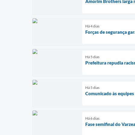
Amorim Brothers larga n
Há 4 dias
Forças de segurança ga
Há 5 dias
Prefeitura repudia raci
Há 5 dias
Comunicado às equipes d
Há 6 dias
Fase semifinal do Varze