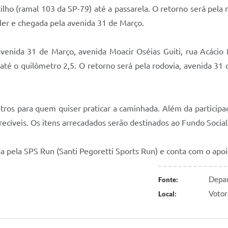
tilho (ramal 103 da SP-79) até a passarela. O retorno será pe
ller e chegada pela avenida 31 de Março.
avenida 31 de Março, avenida Moacir Oséias Guiti, rua Acácio 
até o quilômetro 2,5. O retorno será pela rodovia, avenida 31 
s para quem quiser praticar a caminhada. Além da participaçã
recíveis. Os itens arrecadados serão destinados ao Fundo Socia
a pela SPS Run (Santi Pegoretti Sports Run) e conta com o apoi
Depar
Fonte:
Votor
Local: