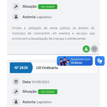
I
Situação:
EM VIGOR
Autoria:
Legislativo
Proíbe a utilização de verba pública no âmbito do
Município de Votorantim, em eventos e serviços que
promovam a sexualização de crianças e adolescentes.
BAIXAR
G
O
S
Nº 2830
LEI Ordinária
T
E
Data:
05/08/2021
I
Situação:
EM VIGOR
Autoria:
Legislativo