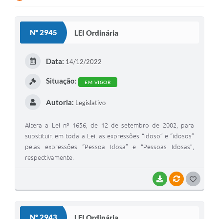
COVID - 19
Ouvidoria
Nº 2945
LEI Ordinária
Diário Oficial
Jornal (Edições anteriores)
Data:
14/12/2022
Uso de Internet e Recursos de Informática
Situação:
EM VIGOR
Plano Municipal de Saneamento Básico
Autoria:
Legislativo
Arquivos para Download
Altera a Lei nº 1656, de 12 de setembro de 2002, para
Guarda Civil Municipal (GCM)
substituir, em toda a Lei, as expressões “idoso” e “idosos”
pelas expressões “Pessoa Idosa” e “Pessoas Idosas”,
Arborização urbana
respectivamente.
Manual para arquivo de remessa – NFSe
BAIXAR
VÍNCULOS
G
Lei de Acesso à Informação
O
S
Galeria de Vídeos
Nº 2943
LEI Ordinária