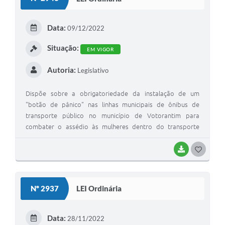
T
Legislação
E
Data:
09/12/2022
IPTU Selo Verde
I
Situação:
EM VIGOR
Notícias
Autoria:
Legislativo
Contato
Dispõe sobre a obrigatoriedade da instalação de um
"botão de pânico" nas linhas municipais de ônibus de
transporte público no município de Votorantim para
combater o assédio às mulheres dentro do transporte
público.
BAIXAR
G
O
S
Nº 2937
LEI Ordinária
T
E
Data:
28/11/2022