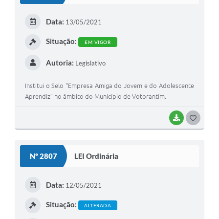
E
Data:
13/05/2021
I
Situação:
EM VIGOR
Autoria:
Legislativo
Institui o Selo “Empresa Amiga do Jovem e do Adolescente
Aprendiz” no âmbito do Município de Votorantim.
BAIXAR
G
O
S
Nº 2807
LEI Ordinária
T
E
Data:
12/05/2021
I
Situação:
ALTERADA