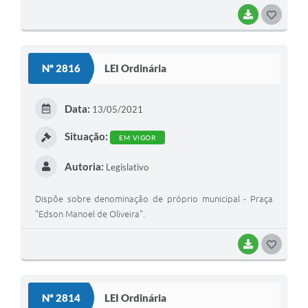
BAIXAR
G
O
S
Nº 2816
LEI Ordinária
T
E
Data:
13/05/2021
I
Situação:
EM VIGOR
Autoria:
Legislativo
Dispõe sobre denominação de próprio municipal - Praça
"Edson Manoel de Oliveira".
BAIXAR
G
O
S
Nº 2814
LEI Ordinária
T