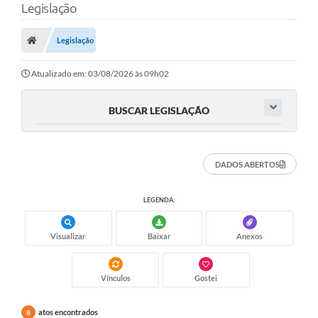
Legislação
Finanças
Legislação
Carta de Serviços
Vagas PAT
Atualizado em: 03/08/2026 às 09h02
Transparência
BUSCAR LEGISLAÇÃO
Perguntas e Respostas Frequentes
Selo Verde
DADOS ABERTOS
Compra Direta
LEGENDA:
Empreendedor
Visualizar
Baixar
Anexos
Pesquisa Dificuldades no Licenciamento de Empresas
Incentivos Fiscais
Vínculos
Gostei
Plano Municipal de Retomada das Aulas Presenciais
atos encontrados
8