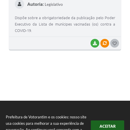
Autoria:
Legislativo
Dispõe sobre a obrigatoriedade da publicação pelo Poder
Executivo da Lista de munícipes vacinadas (os) contra a
COVID-19.
BAIXAR
VÍNCULOS
G
O
S
T
E
I
Prefeitura de Votorantim e os cookies: nosso site
usa cookies para melhorar a sua experiência de
ACEITAR
navegação. Ao continuar você concorda com a