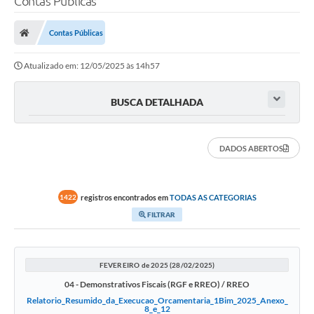
Contas Públicas
Finanças
Contas Públicas
Carta de Serviços
Atualizado em: 12/05/2025 às 14h57
Vagas PAT
Transparência
BUSCA DETALHADA
Perguntas e Respostas Frequentes
DADOS ABERTOS
Selo Verde
Compra Direta
registros encontrados em
TODAS AS CATEGORIAS
1422
Empreendedor
FILTRAR
Pesquisa Dificuldades no Licenciamento de Empresas
Incentivos Fiscais
FEVEREIRO de 2025 (28/02/2025)
04 - Demonstrativos Fiscais (RGF e RREO) / RREO
Plano Municipal de Retomada das Aulas Presenciais
Relatorio_Resumido_da_Execucao_Orcamentaria_1Bim_2025_Anexo_
8_e_12