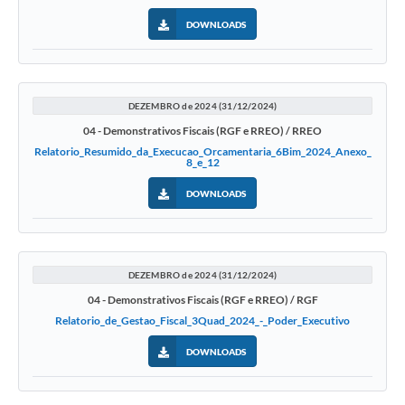
COVID - 19
DOWNLOADS
Ouvidoria
Diário Oficial
DEZEMBRO de 2024 (31/12/2024)
Jornal (Edições anteriores)
04 - Demonstrativos Fiscais (RGF e RREO) / RREO
Uso de Internet e Recursos de Informática
Relatorio_Resumido_da_Execucao_Orcamentaria_6Bim_2024_Anexo_
8_e_12
Plano Municipal de Saneamento Básico
DOWNLOADS
Arquivos para Download
Guarda Civil Municipal (GCM)
DEZEMBRO de 2024 (31/12/2024)
Arborização urbana
04 - Demonstrativos Fiscais (RGF e RREO) / RGF
Relatorio_de_Gestao_Fiscal_3Quad_2024_-_Poder_Executivo
Manual para arquivo de remessa – NFSe
DOWNLOADS
Lei de Acesso à Informação
Galeria de Vídeos