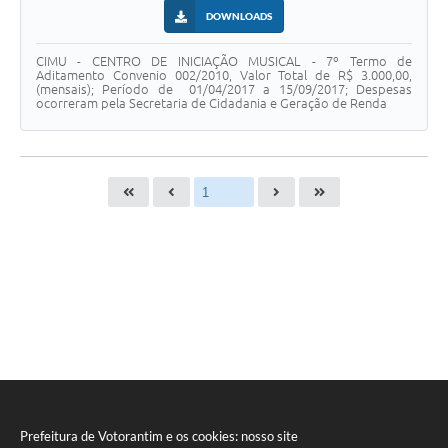
DOWNLOADS
CIMU - CENTRO DE INICIAÇÃO MUSICAL - 7º Termo de
Aditamento Convenio 002/2010, Valor Total de R$ 3.000,00,
(mensais); Período de 01/04/2017 a 15/09/2017; Despesas
ocorreram pela Secretaria de Cidadania e Geração de Renda
Prefeitura de Votorantim e os cookies: nosso site