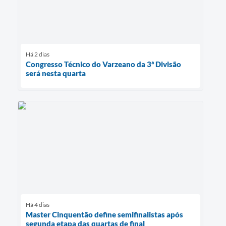
Há 2 dias
Congresso Técnico do Varzeano da 3ª Divisão
será nesta quarta
Há 4 dias
Master Cinquentão define semifinalistas após
segunda etapa das quartas de final