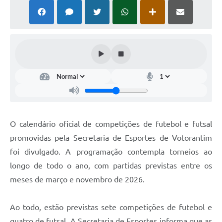
COVID - 19
Ouvidoria
Diário Oficial
Jornal (Edições anteriores)
Uso de Internet e Recursos de Informática
Plano Municipal de Saneamento Básico
Arquivos para Download
O calendário oficial de competições de futebol e futsal
promovidas pela Secretaria de Esportes de Votorantim
Guarda Civil Municipal (GCM)
foi divulgado. A programação contempla torneios ao
Arborização urbana
longo de todo o ano, com partidas previstas entre os
Manual para arquivo de remessa – NFSe
meses de março e novembro de 2026.
Lei de Acesso à Informação
Ao todo, estão previstas sete competições de futebol e
Galeria de Vídeos
quatro de futsal. A Secretaria de Esportes informa que as