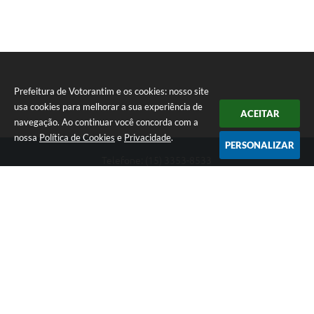
Prefeitura de Votorantim e os cookies: nosso site
usa cookies para melhorar a sua experiência de
ACEITAR
navegação. Ao continuar você concorda com a
nossa
Política de Cookies
e
Privacidade
.
PERSONALIZAR
Telefone: (15) 3353-8533
Endereço: Av. 31 de Março, nº 327 | CEP: 18110-900
De segunda a sexta, das 09h00 às 16h00
CNPJ: 46.634.051/0001-76
Prefeitura de Votorantim
Versão do Sistema:
3.5.3 - 19/06/2026
Portal atualizado em:
06/08/2026 12:30
Dados Abertos
Copyright Instar - 2006-2026. Todos os direitos reservados -