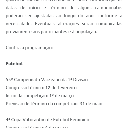
Legislação
datas de início e término de alguns campeonatos
poderão ser ajustadas ao longo do ano, conforme a
IPTU Selo Verde
necessidade. Eventuais alterações serão comunicadas
Notícias
previamente aos participantes e à população.
Contato
Confira a programação:
Futebol
55º Campeonato Varzeano da 1ª Divisão
Congresso técnico: 12 de fevereiro
Início da competição: 1º de março
Previsão de término da competição: 31 de maio
4ª Copa Votorantim de Futebol Feminino
Congresso técnico: 4 de março