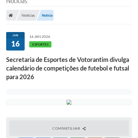
Notícias
Finanças
Notícias
Notícia
Carta de Serviços
Vagas PAT
JAN
16 JAN 2026
16
Transparência
ESPORTES
Perguntas e Respostas Frequentes
Secretaria de Esportes de Votorantim divulga
calendário de competições de futebol e futsal
Selo Verde
para 2026
Compra Direta
Empreendedor
Pesquisa Dificuldades no Licenciamento de Empresas
Incentivos Fiscais
Plano Municipal de Retomada das Aulas Presenciais
COMPARTILHAR