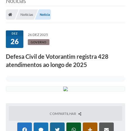
Notícias
Finanças
Notícias
Notícia
Carta de Serviços
Vagas PAT
DEZ
26 DEZ 2025
26
Transparência
GOVERNO
Perguntas e Respostas Frequentes
Defesa Civil de Votorantim registra 428
atendimentos ao longo de 2025
Selo Verde
Compra Direta
Empreendedor
Pesquisa Dificuldades no Licenciamento de Empresas
Incentivos Fiscais
COMPARTILHAR
Plano Municipal de Retomada das Aulas Presenciais