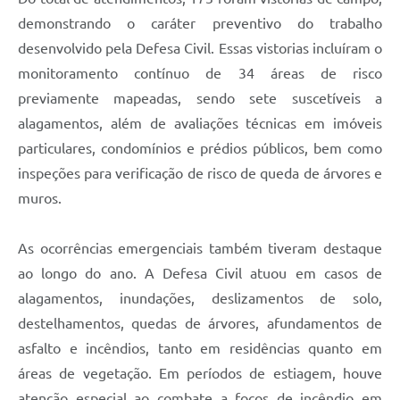
Legislação
demonstrando o caráter preventivo do trabalho
desenvolvido pela Defesa Civil. Essas vistorias incluíram o
IPTU Selo Verde
monitoramento contínuo de 34 áreas de risco
Notícias
previamente mapeadas, sendo sete suscetíveis a
alagamentos, além de avaliações técnicas em imóveis
Contato
particulares, condomínios e prédios públicos, bem como
inspeções para verificação de risco de queda de árvores e
muros.
As ocorrências emergenciais também tiveram destaque
ao longo do ano. A Defesa Civil atuou em casos de
alagamentos, inundações, deslizamentos de solo,
destelhamentos, quedas de árvores, afundamentos de
asfalto e incêndios, tanto em residências quanto em
áreas de vegetação. Em períodos de estiagem, houve
atenção especial ao combate a focos de incêndio em