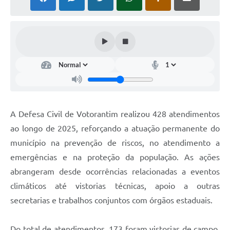
COVID - 19
Ouvidoria
Diário Oficial
Jornal (Edições anteriores)
Uso de Internet e Recursos de Informática
Plano Municipal de Saneamento Básico
A Defesa Civil de Votorantim realizou 428 atendimentos
Arquivos para Download
ao longo de 2025, reforçando a atuação permanente do
município na prevenção de riscos, no atendimento a
Guarda Civil Municipal (GCM)
emergências e na proteção da população. As ações
Arborização urbana
abrangeram desde ocorrências relacionadas a eventos
Manual para arquivo de remessa – NFSe
climáticos até vistorias técnicas, apoio a outras
secretarias e trabalhos conjuntos com órgãos estaduais.
Lei de Acesso à Informação
Galeria de Vídeos
Do total de atendimentos, 173 foram vistorias de campo,