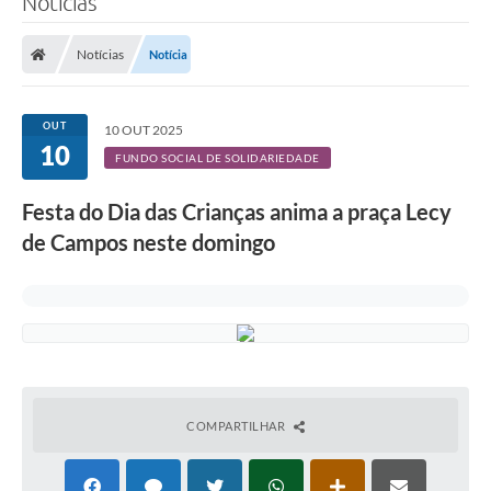
Notícias
Finanças
Notícias
Notícia
Carta de Serviços
Vagas PAT
OUT
10 OUT 2025
10
Transparência
FUNDO SOCIAL DE SOLIDARIEDADE
Perguntas e Respostas Frequentes
Festa do Dia das Crianças anima a praça Lecy
de Campos neste domingo
Selo Verde
Compra Direta
Empreendedor
Pesquisa Dificuldades no Licenciamento de Empresas
Incentivos Fiscais
COMPARTILHAR
Plano Municipal de Retomada das Aulas Presenciais