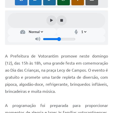
COVID - 19
Ouvidoria
Diário Oficial
Jornal (Edições anteriores)
Uso de Internet e Recursos de Informática
Plano Municipal de Saneamento Básico
A Prefeitura de Votorantim promove neste domingo
Arquivos para Download
(12), das 15h às 18h, uma grande festa em comemoração
ao Dia das Crianças, na praça Lecy de Campos. O evento é
Guarda Civil Municipal (GCM)
gratuito e promete uma tarde repleta de diversão, com
Arborização urbana
pipoca, algodão-doce, refrigerante, brinquedos infláveis,
Manual para arquivo de remessa – NFSe
brincadeiras e muita música.
Lei de Acesso à Informação
A programação foi preparada para proporcionar
Galeria de Vídeos
momentos de alegria e lazer às famílias votorantinenses,