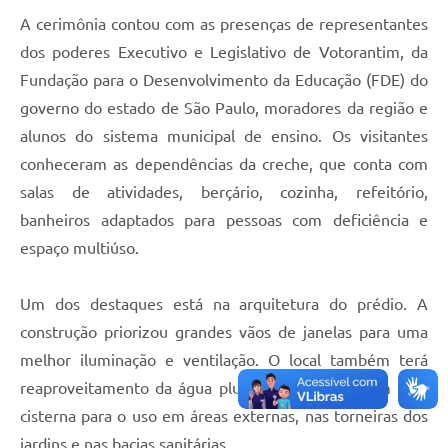
A cerimônia contou com as presenças de representantes
Legislação
dos poderes Executivo e Legislativo de Votorantim, da
IPTU Selo Verde
Fundação para o Desenvolvimento da Educação (FDE) do
Notícias
governo do estado de São Paulo, moradores da região e
alunos do sistema municipal de ensino. Os visitantes
Contato
conheceram as dependências da creche, que conta com
salas de atividades, berçário, cozinha, refeitório,
banheiros adaptados para pessoas com deficiência e
espaço multiúso.
Um dos destaques está na arquitetura do prédio. A
construção priorizou grandes vãos de janelas para uma
melhor iluminação e ventilação. O local também terá
reaproveitamento da água pluvial, armazenada em uma
cisterna para o uso em áreas externas, nas torneiras dos
jardins e nas bacias sanitárias.