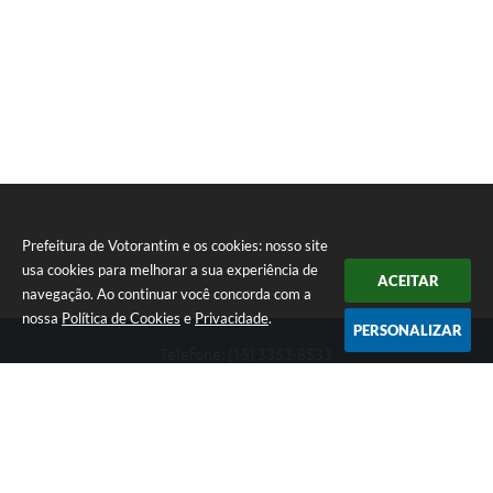
Prefeitura de Votorantim e os cookies: nosso site
usa cookies para melhorar a sua experiência de
ACEITAR
navegação. Ao continuar você concorda com a
nossa
Política de Cookies
e
Privacidade
.
PERSONALIZAR
Telefone: (15) 3353-8533
Endereço: Av. 31 de Março, nº 327 | CEP: 18110-900
De segunda a sexta, das 09h00 às 16h00
CNPJ: 46.634.051/0001-76
Prefeitura de Votorantim
Versão do Sistema:
3.5.3 - 19/06/2026