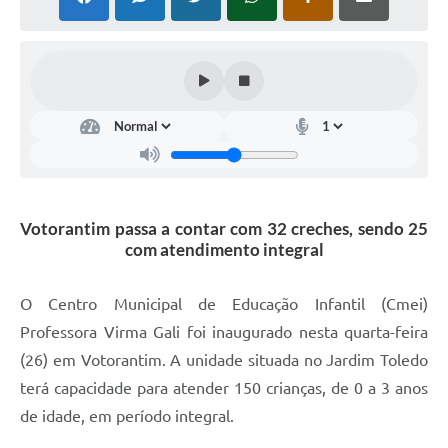
COVID - 19
Ouvidoria
Diário Oficial
Jornal (Edições anteriores)
Uso de Internet e Recursos de Informática
Plano Municipal de Saneamento Básico
Votorantim passa a contar com 32 creches, sendo 25
Arquivos para Download
com atendimento integral
Guarda Civil Municipal (GCM)
O Centro Municipal de Educação Infantil (Cmei)
Arborização urbana
Professora Virma Gali foi inaugurado nesta quarta-feira
Manual para arquivo de remessa – NFSe
(26) em Votorantim. A unidade situada no Jardim Toledo
terá capacidade para atender 150 crianças, de 0 a 3 anos
Lei de Acesso à Informação
de idade, em período integral.
Galeria de Vídeos