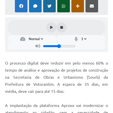
COVID - 19
Ouvidoria
Diário Oficial
Jornal (Edições anteriores)
Uso de Internet e Recursos de Informática
Plano Municipal de Saneamento Básico
Arquivos para Download
O processo digital deve reduzir em pelo menos 60% o
tempo de análise e aprovação de projetos de construção
Guarda Civil Municipal (GCM)
na Secretaria de Obras e Urbanismo (Sourb) da
Arborização urbana
Prefeitura de Votorantim. A espera de 35 dias, em
Manual para arquivo de remessa – NFSe
média, deve cair para até 15 dias.
Lei de Acesso à Informação
A implantação da plataforma Aprova vai modernizar o
Galeria de Vídeos
atendimento ao cidadão, sem a necessidade de