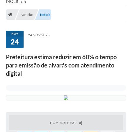
Notícias
Finanças
Notícias
Notícia
Carta de Serviços
Vagas PAT
NOV
24 NOV 2023
24
Transparência
Perguntas e Respostas Frequentes
Prefeitura estima reduzir em 60% o tempo
para emissão de alvarás com atendimento
Selo Verde
digital
Compra Direta
Empreendedor
Pesquisa Dificuldades no Licenciamento de Empresas
Incentivos Fiscais
Plano Municipal de Retomada das Aulas Presenciais
COMPARTILHAR