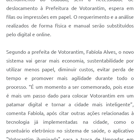
Legislação
deslocamento à Prefeitura de Votorantim, espera em
filas ou impressões em papel. O requerimento e a análise
IPTU Selo Verde
realizados de forma física e manual serão substituídos
Notícias
pelo digital e online.
Contato
Segundo a prefeita de Votorantim, Fabíola Alves, o novo
sistema vai gerar mais economia, sustentabilidade por
utilizar menos papel, diminuir custos, evitar perda de
tempo e promover mais agilidade durante todo o
processo. “É um momento a ser comemorado, pois esse
é mais um passo dado para colocar Votorantim em um
patamar digital e tornar a cidade mais inteligente”,
comenta Fabíola, após citar outras ações relacionadas à
tecnologia já implementadas na cidade, como o
prontuário eletrônico no sistema de saúde, o aplicativo
"Votorantim iluminada" para a troca de lâmpadas em