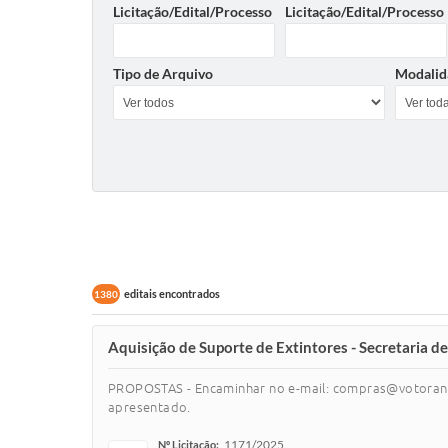
Licitação/Edital/Processo
Licitação/Edital/Processo
Tipo de Arquivo
Modalid
editais encontrados
1380
Aquisição de Suporte de Extintores - Secretaria d
PROPOSTAS - Encaminhar no e-mail: compras@votoranti
apresentado.
1171/2025
Nº Licitação: