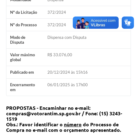
COVID - 19
Nº da Licitação
372/2024
Ouvidoria
Nº do Processo
372/2024
Diário Oficial
Jornal (Edições anteriores)
Modo de
Dispensa com Disputa
Disputa
Uso de Internet e Recursos de Informática
Valor máximo
R$ 33.076,00
global
Plano Municipal de Saneamento Básico
Publicado em
20/12/2024 às 15h16
Arquivos para Download
Encerramento
06/01/2025 às 17h00
Guarda Civil Municipal (GCM)
em
Arborização urbana
PROPOSTAS - Encaminhar no e-mail:
Manual para arquivo de remessa – NFSe
compras@votorantim.sp.gov.br / Fone: (15) 3243-
1519
Lei de Acesso à Informação
Obs.: Favor identificar o
número
do Processo de
Compra no e-mail com o orçamento apresentado.
Galeria de Vídeos