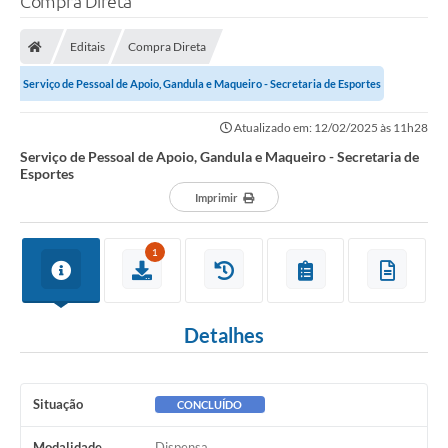
Compra Direta
Finanças
Editais
Compra Direta
Carta de Serviços
Serviço de Pessoal de Apoio, Gandula e Maqueiro - Secretaria de Esportes
Vagas PAT
Atualizado em: 12/02/2025 às 11h28
Transparência
Serviço de Pessoal de Apoio, Gandula e Maqueiro - Secretaria de
Esportes
Perguntas e Respostas Frequentes
Imprimir
Selo Verde
1
Compra Direta
Empreendedor
Detalhes
Pesquisa Dificuldades no Licenciamento de Empresas
Incentivos Fiscais
Situação
CONCLUÍDO
Plano Municipal de Retomada das Aulas Presenciais
Modalidade
Dispensa