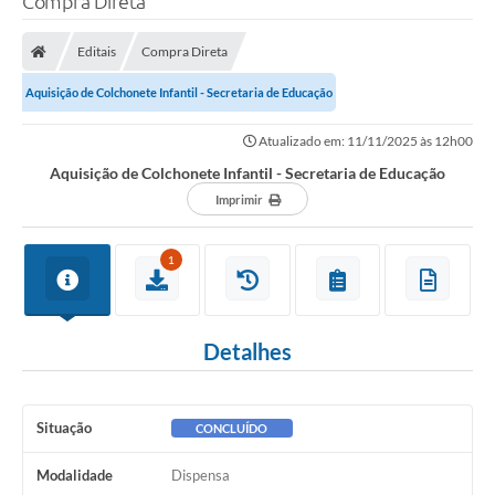
Compra Direta
Finanças
Editais
Compra Direta
Carta de Serviços
Aquisição de Colchonete Infantil - Secretaria de Educação
Vagas PAT
Atualizado em: 11/11/2025 às 12h00
Transparência
Aquisição de Colchonete Infantil - Secretaria de Educação
Perguntas e Respostas Frequentes
Imprimir
Selo Verde
1
Compra Direta
Empreendedor
Detalhes
Pesquisa Dificuldades no Licenciamento de Empresas
Incentivos Fiscais
Situação
CONCLUÍDO
Plano Municipal de Retomada das Aulas Presenciais
Modalidade
Dispensa