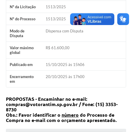
COVID - 19
Nº da Licitação
1513/2025
Ouvidoria
Nº do Processo
1513/2025
Diário Oficial
Modo de
Dispensa com Disputa
Disputa
Jornal (Edições anteriores)
Uso de Internet e Recursos de Informática
Valor máximo
R$ 61.600,00
global
Plano Municipal de Saneamento Básico
Publicado em
15/10/2025 às 15h06
Arquivos para Download
Encerramento
20/10/2025 às 17h00
em
Guarda Civil Municipal (GCM)
Arborização urbana
PROPOSTAS - Encaminhar no e-mail:
compras@votorantim.sp.gov.br / Fone: (15) 3353-
Manual para arquivo de remessa – NFSe
8730
Obs.: Favor identificar o
número
do Processo de
Lei de Acesso à Informação
Compra no e-mail com o orçamento apresentado.
Galeria de Vídeos