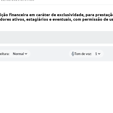
uição financeira em caráter de exclusividade, para prestaç
ores ativos, estagiários e eventuais, com permissão de us
 MÍDIAS
eitura:
Tom de voz: