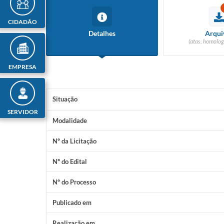
CIDADÃO
Detalhes
Arqui
(atas, homolog
EMPRESA
Situação
SERVIDOR
Modalidade
Nº da Licitação
Nº do Edital
Nº do Processo
Publicado em
Realização em