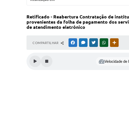
Retificado - Reabertura Contratação de instit
provenientes da folha de pagamento dos servid
de atendimento eletrônico
COMPARTILHAR
FACEBOOK
MESSENGER
TWITTER
WHATSAPP
OUTRAS
Velocidade de l