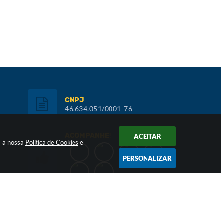
CNPJ
46.634.051/0001-76
ACOMPANHE!
ACEITAR
m a nossa
Política de Cookies
e
PERSONALIZAR
Inscreva-se: