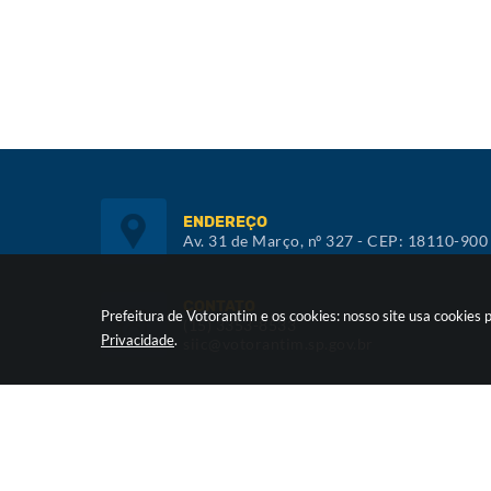
ENDEREÇO
Av. 31 de Março, nº 327 - CEP: 18110-900
CONTATO
Prefeitura de Votorantim e os cookies: nosso site usa cookie
(15) 3353-8533
Privacidade
.
siic@votorantim.sp.gov.br
ATENDIMENTO
De segunda a sexta, das 09h00 às 16h00