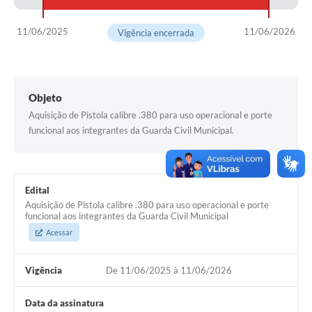
COVID - 19
Ouvidoria
11/06/2025
11/06/2026
Vigência encerrada
Diário Oficial
Jornal (Edições anteriores)
Objeto
Uso de Internet e Recursos de Informática
Aquisição de Pistola calibre .380 para uso operacional e porte
funcional aos integrantes da Guarda Civil Municipal.
Plano Municipal de Saneamento Básico
Arquivos para Download
Edital
Guarda Civil Municipal (GCM)
Aquisição de Pistola calibre .380 para uso operacional e porte
funcional aos integrantes da Guarda Civil Municipal
Arborização urbana
Acessar
Manual para arquivo de remessa – NFSe
Vigência
De 11/06/2025 à 11/06/2026
Lei de Acesso à Informação
Galeria de Vídeos
Data da assinatura