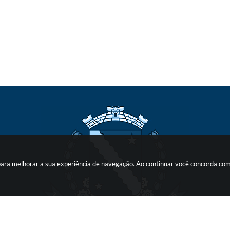
s para melhorar a sua experiência de navegação. Ao continuar você concorda co