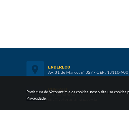
ENDEREÇO
Av. 31 de Março, nº 327 - CEP: 18110-900
CONTATO
Prefeitura de Votorantim e os cookies: nosso site usa cookie
(15) 3353-8533
Privacidade
.
siic@votorantim.sp.gov.br
ATENDIMENTO
De segunda a sexta, das 09h00 às 16h00