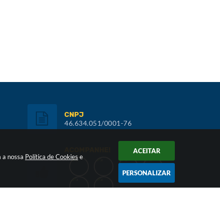
CNPJ
46.634.051/0001-76
ACOMPANHE!
ACEITAR
m a nossa
Política de Cookies
e
PERSONALIZAR