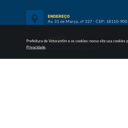
ENDEREÇO
Av. 31 de Março, nº 327 - CEP: 18110-900
CONTATO
Prefeitura de Votorantim e os cookies: nosso site usa cookie
(15) 3353-8533
Privacidade
.
siic@votorantim.sp.gov.br
ATENDIMENTO
De segunda a sexta, das 09h00 às 16h00
Versã