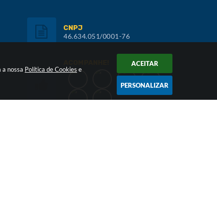
CNPJ
46.634.051/0001-76
ACOMPANHE!
ACEITAR
m a nossa
Política de Cookies
e
PERSONALIZAR
Inscreva-se:
NEWSLETTER
026 17:05