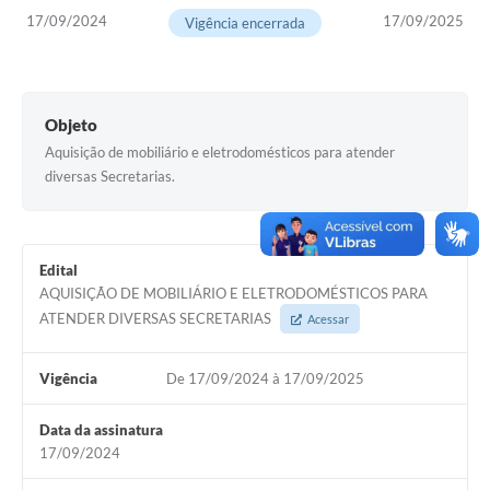
COVID - 19
17/09/2024
17/09/2025
Vigência encerrada
Ouvidoria
Diário Oficial
Objeto
Jornal (Edições anteriores)
Aquisição de mobiliário e eletrodomésticos para atender
Uso de Internet e Recursos de Informática
diversas Secretarias.
Plano Municipal de Saneamento Básico
Arquivos para Download
Edital
AQUISIÇÃO DE MOBILIÁRIO E ELETRODOMÉSTICOS PARA
Guarda Civil Municipal (GCM)
ATENDER DIVERSAS SECRETARIAS
Acessar
Arborização urbana
Vigência
De 17/09/2024 à 17/09/2025
Manual para arquivo de remessa – NFSe
Data da assinatura
Lei de Acesso à Informação
17/09/2024
Galeria de Vídeos