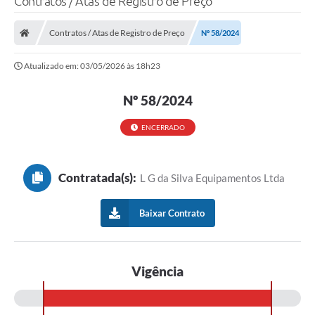
Contratos / Atas de Registro de Preço
Finanças
Contratos / Atas de Registro de Preço
Nº 58/2024
Carta de Serviços
Atualizado em: 03/05/2026 às 18h23
Vagas PAT
Nº 58/2024
Transparência
Perguntas e Respostas Frequentes
ENCERRADO
Selo Verde
Contratada(s):
L G da Silva Equipamentos Ltda
Compra Direta
Empreendedor
Baixar Contrato
Pesquisa Dificuldades no Licenciamento de Empresas
Incentivos Fiscais
Vigência
Plano Municipal de Retomada das Aulas Presenciais