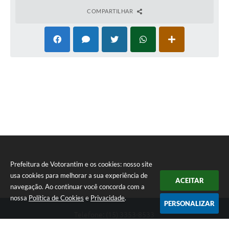
COMPARTILHAR
Prefeitura de Votorantim e os cookies: nosso site
usa cookies para melhorar a sua experiência de
ACEITAR
navegação. Ao continuar você concorda com a
nossa
Política de Cookies
e
Privacidade
.
PERSONALIZAR
Telefone: (15) 3353-8533
Endereço: Av. 31 de Março, nº 327 | CEP: 18110-900