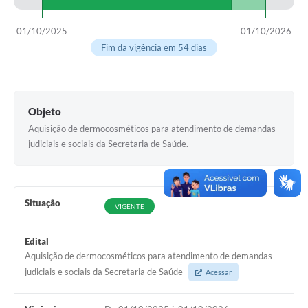
COVID - 19
Ouvidoria
01/10/2025
01/10/2026
Fim da vigência em 54 dias
Diário Oficial
Jornal (Edições anteriores)
Uso de Internet e Recursos de Informática
Objeto
Aquisição de dermocosméticos para atendimento de demandas
Plano Municipal de Saneamento Básico
judiciais e sociais da Secretaria de Saúde.
Arquivos para Download
Guarda Civil Municipal (GCM)
Situação
VIGENTE
Arborização urbana
Edital
Manual para arquivo de remessa – NFSe
Aquisição de dermocosméticos para atendimento de demandas
Lei de Acesso à Informação
judiciais e sociais da Secretaria de Saúde
Acessar
Galeria de Vídeos