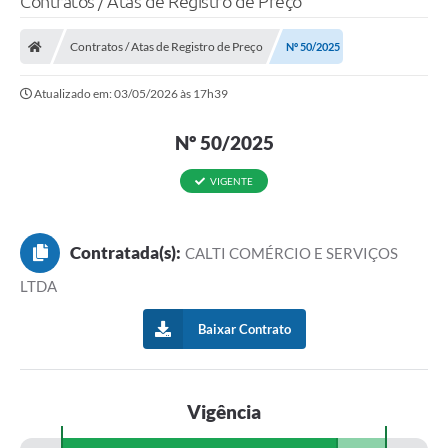
Contratos / Atas de Registro de Preço
Finanças
Contratos / Atas de Registro de Preço
Nº 50/2025
Carta de Serviços
Atualizado em: 03/05/2026 às 17h39
Vagas PAT
Nº 50/2025
Transparência
Perguntas e Respostas Frequentes
VIGENTE
Selo Verde
Contratada(s):
CALTI COMÉRCIO E SERVIÇOS
Compra Direta
LTDA
Empreendedor
Baixar Contrato
Pesquisa Dificuldades no Licenciamento de Empresas
Incentivos Fiscais
Vigência
Plano Municipal de Retomada das Aulas Presenciais