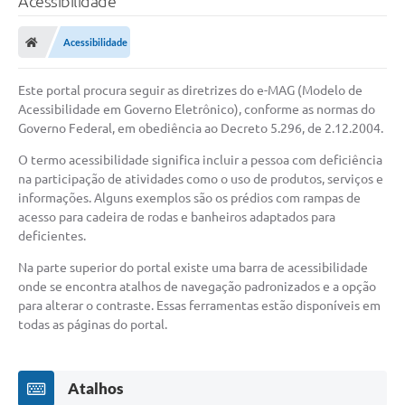
Acessibilidade
Finanças
Acessibilidade
Carta de Serviços
Este portal procura seguir as diretrizes do e-MAG (Modelo de
Vagas PAT
Acessibilidade em Governo Eletrônico), conforme as normas do
Transparência
Governo Federal, em obediência ao Decreto 5.296, de 2.12.2004.
O termo acessibilidade significa incluir a pessoa com deficiência
Perguntas e Respostas Frequentes
na participação de atividades como o uso de produtos, serviços e
Selo Verde
informações. Alguns exemplos são os prédios com rampas de
acesso para cadeira de rodas e banheiros adaptados para
Compra Direta
deficientes.
Na parte superior do portal existe uma barra de acessibilidade
Empreendedor
onde se encontra atalhos de navegação padronizados e a opção
Pesquisa Dificuldades no Licenciamento de Empresas
para alterar o contraste. Essas ferramentas estão disponíveis em
todas as páginas do portal.
Incentivos Fiscais
Plano Municipal de Retomada das Aulas Presenciais
Atalhos