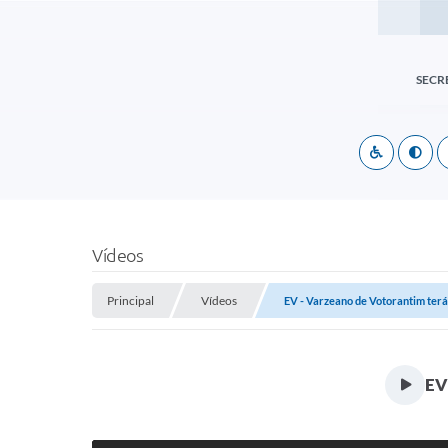
SECR
Vídeos
Principal
Vídeos
EV - Varzeano de Votorantim ter
EV