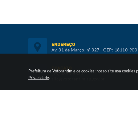
ENDEREÇO
Av. 31 de Março, nº 327 - CEP: 18110-900
CONTATO
Prefeitura de Votorantim e os cookies: nosso site usa cookie
(15) 3353-8533
Privacidade
.
siic@votorantim.sp.gov.br
ATENDIMENTO
De segunda a sexta, das 09h00 às 16h00