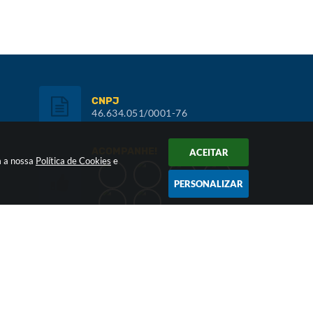
CNPJ
46.634.051/0001-76
ACOMPANHE!
ACEITAR
m a nossa
Política de Cookies
e
PERSONALIZAR
Inscreva-se:
NEWSLETTER