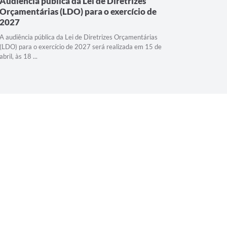
Audiência pública da Lei de Diretrizes
7ª Audi
Orçamentárias (LDO) para o exercício de
Diretor
2027
A 7ª Audiê
Municipal 
A audiência pública da Lei de Diretrizes Orçamentárias
horas, no A
(LDO) para o exercício de 2027 será realizada em 15 de
abril, às 18 ...