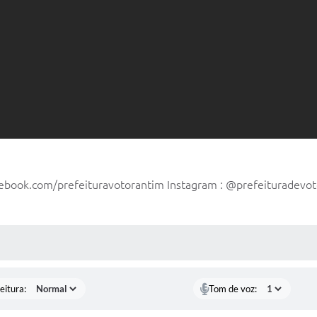
cebook.com/prefeituravotorantim Instagram : @prefeituradevotor
 MÍDIAS
eitura:
Tom de voz: