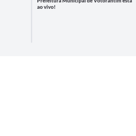
Prefeitura Municipal de Votorantim está
ao vivo!