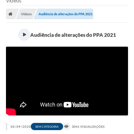
Vídeos
Finanças
Vídeos
Audiência de alterações do PPA 2021
Carta de Serviços
Vagas PAT
Audiência de alterações do PPA 2021
Transparência
Perguntas e Respostas Frequentes
Selo Verde
Compra Direta
Empreendedor
Pesquisa Dificuldades no Licenciamento de Empresas
Incentivos Fiscais
Plano Municipal de Retomada das Aulas Presenciais
30/09/2020
SEM CATEGORIA
3046 VISUALIZAÇÕES