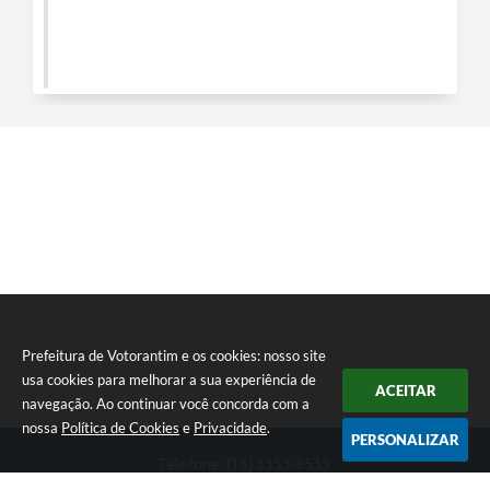
Prefeitura de Votorantim e os cookies: nosso site
usa cookies para melhorar a sua experiência de
ACEITAR
navegação. Ao continuar você concorda com a
nossa
Política de Cookies
e
Privacidade
.
PERSONALIZAR
Telefone: (15) 3353-8533
Endereço: Av. 31 de Março, nº 327 | CEP: 18110-900