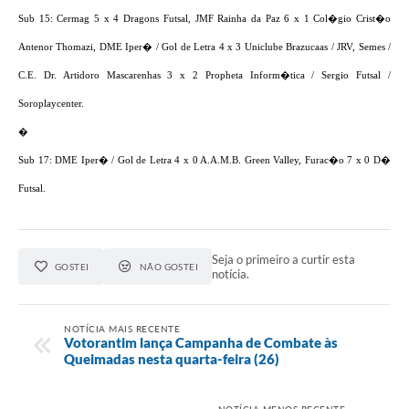
Sub 15:
Cermag 5 x 4 Dragons Futsal,
JMF Rainha da Paz 6 x 1 Col�gio Crist�o
Legislação
Antenor Thomazi, DME Iper� / Gol de Letra 4 x 3 Uniclube Brazucaas / JRV, Semes /
IPTU Selo Verde
C.E. Dr. Artidoro Mascarenhas 3 x 2 Propheta Inform�tica / Sergio Futsal /
Notícias
Soroplaycenter.
Contato
�
Sub 17: DME Iper� / Gol de Letra 4 x 0 A.A.M.B. Green Valley, Furac�o 7 x 0 D�
Futsal.
Seja o primeiro a curtir esta
GOSTEI
NÃO GOSTEI
notícia.
NOTÍCIA MAIS RECENTE
Votorantim lança Campanha de Combate às
Queimadas nesta quarta-feira (26)
NOTÍCIA MENOS RECENTE