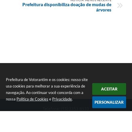
Prefeitura disponibiliza doação de mudas de
árvores
Prefeitura de Votorantim e os cookies: nosso site
usa cookies para melhorar a sua experiência de
ACEITAR
navegação. Ao continuar você concorda com a
nossa
Política de Cookies
e
Privacidade
.
PERSONALIZAR
Telefone: (15) 3353-8533
Endereço: Av. 31 de Março, nº 327 | CEP: 18110-900
De segunda a sexta, das 09h00 às 16h00
CNPJ: 46.634.051/0001-76
Prefeitura de Votorantim