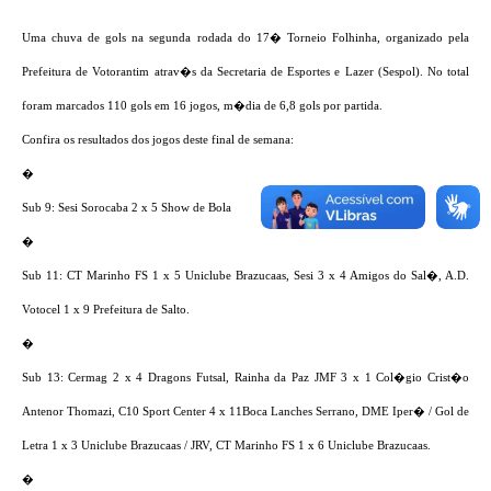
COVID - 19
Uma chuva de gols na segunda rodada do 17� Torneio Folhinha, organizado pela
Ouvidoria
Prefeitura de Votorantim atrav�s da Secretaria de Esportes e Lazer (Sespol). No total
Diário Oficial
foram marcados 110 gols em 16 jogos, m�dia de 6,8 gols por partida.
Jornal (Edições anteriores)
Confira os resultados dos jogos deste final de semana:
Uso de Internet e Recursos de Informática
�
Sub 9:
Sesi Sorocaba 2 x 5 Show de Bola
Plano Municipal de Saneamento Básico
�
Arquivos para Download
Sub 11: CT Marinho FS 1 x 5 Uniclube Brazucaas, Sesi 3 x 4 Amigos do Sal�, A.D.
Guarda Civil Municipal (GCM)
Votocel 1 x 9 Prefeitura de Salto.
�
Arborização urbana
Sub 13: Cermag 2 x 4 Dragons Futsal, Rainha da Paz JMF 3 x 1 Col�gio Crist�o
Manual para arquivo de remessa – NFSe
Antenor Thomazi, C10 Sport Center 4 x 11Boca Lanches Serrano,
DME Iper� / Gol de
Lei de Acesso à Informação
Letra 1 x 3 Uniclube Brazucaas / JRV, CT Marinho FS 1 x 6 Uniclube Brazucaas.
Galeria de Vídeos
�