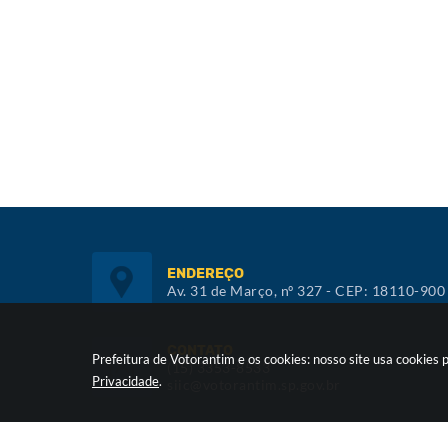
ENDEREÇO
Av. 31 de Março, nº 327 - CEP: 18110-900
CONTATO
Prefeitura de Votorantim e os cookies: nosso site usa cookie
(15) 3353-8533
Privacidade
.
siic@votorantim.sp.gov.br
ATENDIMENTO