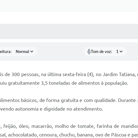
 MÍDIAS
RECEBA NOTÍCIAS
eitura:
Tom de voz:
s de 300 pessoas, na última sexta-feira (4), no Jardim Tatiana
buiu gratuitamente 3,5 toneladas de alimentos à população.
limentos básicos, de forma gratuita e com qualidade. Durante 
movendo autonomia e dignidade no atendimento.
, feijão, óleo, macarrão, molho de tomate, farinha de mandio
 sal, achocolatado, cenoura, chuchu, banana, ovo de Páscoa e p