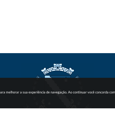
s para melhorar a sua experiência de navegação. Ao continuar você concorda co