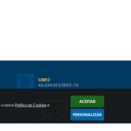
CNPJ
46.634.051/0001-76
ACOMPANHE!
ACEITAR
m a nossa
Política de Cookies
e
PERSONALIZAR