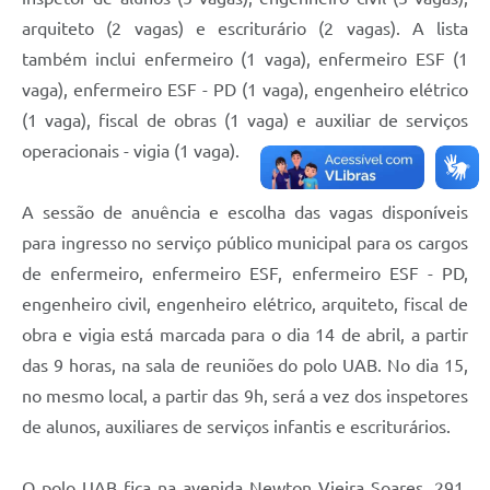
Legislação
arquiteto (2 vagas) e escriturário (2 vagas). A lista
também inclui enfermeiro (1 vaga), enfermeiro ESF (1
IPTU Selo Verde
vaga), enfermeiro ESF - PD (1 vaga), engenheiro elétrico
Notícias
(1 vaga), fiscal de obras (1 vaga) e auxiliar de serviços
operacionais - vigia (1 vaga).
Contato
A sessão de anuência e escolha das vagas disponíveis
para ingresso no serviço público municipal para os cargos
de enfermeiro, enfermeiro ESF, enfermeiro ESF - PD,
engenheiro civil, engenheiro elétrico, arquiteto, fiscal de
obra e vigia está marcada para o dia 14 de abril, a partir
das 9 horas, na sala de reuniões do polo UAB. No dia 15,
no mesmo local, a partir das 9h, será a vez dos inspetores
de alunos, auxiliares de serviços infantis e escriturários.
O polo UAB fica na avenida Newton Vieira Soares, 291,