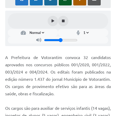
COVID - 19
Ouvidoria
Diário Oficial
Jornal (Edições anteriores)
Uso de Internet e Recursos de Informática
Plano Municipal de Saneamento Básico
A Prefeitura de Votorantim convoca 32 candidatos
Arquivos para Download
aprovados nos concursos públicos 001/2020, 001/2022,
003/2024 e 004/2024. Os editais foram publicados na
Guarda Civil Municipal (GCM)
edição número 1.437 do jornal Município de Votorantim.
Arborização urbana
Os cargos de provimento efetivo são para as áreas da
Manual para arquivo de remessa – NFSe
saúde, obras e fiscalização.
Lei de Acesso à Informação
Os cargos são para auxiliar de serviços infantis (14 vagas),
Galeria de Vídeos
inspetor de alunos (5 vagas), engenheiro civil (3 vagas),