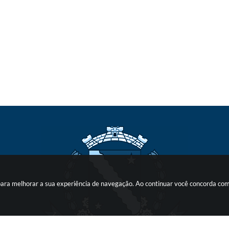
s para melhorar a sua experiência de navegação. Ao continuar você concorda co