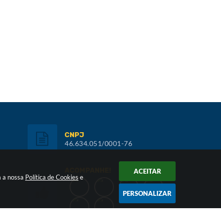
CNPJ
46.634.051/0001-76
ACOMPANHE!
ACEITAR
m a nossa
Política de Cookies
e
PERSONALIZAR