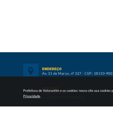
ENDEREÇO
Av. 31 de Março, nº 327 - CEP: 18110-900
CONTATO
Prefeitura de Votorantim e os cookies: nosso site usa cookie
(15) 3353-8533
Privacidade
.
siic@votorantim.sp.gov.br
ATENDIMENTO