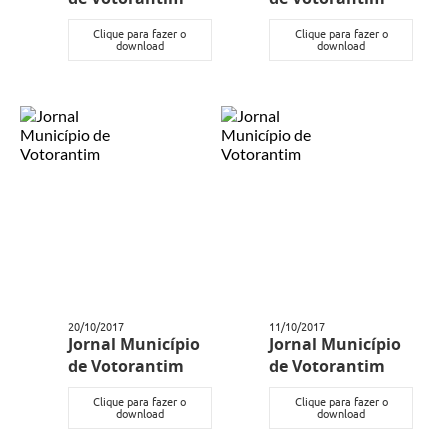
COVID - 19
Clique para fazer o
Clique para fazer o
Ouvidoria
download
download
Diário Oficial
Jornal (Edições anteriores)
Uso de Internet e Recursos de Informática
Plano Municipal de Saneamento Básico
Arquivos para Download
Guarda Civil Municipal (GCM)
Arborização urbana
20/10/2017
11/10/2017
Jornal Município
Jornal Município
Manual para arquivo de remessa – NFSe
de Votorantim
de Votorantim
Lei de Acesso à Informação
Clique para fazer o
Clique para fazer o
download
download
Galeria de Vídeos