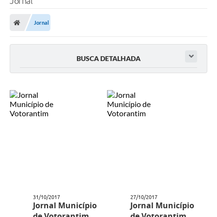
Jornal
Finanças
Jornal
Carta de Serviços
Vagas PAT
BUSCA DETALHADA
Transparência
Perguntas e Respostas Frequentes
Selo Verde
Compra Direta
Empreendedor
Pesquisa Dificuldades no Licenciamento de Empresas
Incentivos Fiscais
31/10/2017
27/10/2017
Plano Municipal de Retomada das Aulas Presenciais
Jornal Município
Jornal Município
de Votorantim
de Votorantim