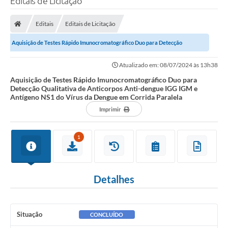
Editais de Licitação
Finanças
Editais
Editais de Licitação
Carta de Serviços
Aquisição de Testes Rápido Imunocromatográfico Duo para Detecção
Vagas PAT
Qualitativa de Anticorpos Anti-dengue IGG...
Atualizado em: 08/07/2024 às 13h38
Transparência
Aquisição de Testes Rápido Imunocromatográfico Duo para
Detecção Qualitativa de Anticorpos Anti-dengue IGG IGM e
Perguntas e Respostas Frequentes
Antígeno NS1 do Vírus da Dengue em Corrida Paralela
Imprimir
Selo Verde
Compra Direta
1
Empreendedor
Pesquisa Dificuldades no Licenciamento de Empresas
Detalhes
Incentivos Fiscais
Plano Municipal de Retomada das Aulas Presenciais
Situação
CONCLUÍDO