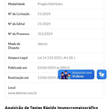
COVID - 19
Modalidade
Pregão Eletrônico
Ouvidoria
Nº da Licitação
21/2024
Diário Oficial
Nº do Edital
21/2024
Jornal (Edições anteriores)
Nº do Processo
352/2024
Uso de Internet e Recursos de Informática
Modo de
Aberto
Disputa
Plano Municipal de Saneamento Básico
Amparo Legal
Lei 14.133/2021, Art 28, I
Arquivos para Download
Guarda Civil Municipal (GCM)
Publicado em
03/06/2024 às 09h15
Arborização urbana
Realização em
13/06/2024 às 14h00
Manual para arquivo de remessa – NFSe
Local
www.bbmnet.com.br
Lei de Acesso à Informação
Galeria de Vídeos
Aquisição de Testes Rápido Imunocromatográfico