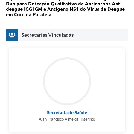
Duo para Detecção Qualitativa de Anticorpos Anti-
Legislação
dengue IGG IGM e Antígeno NS1 do Vírus da Dengue
em Corrida Paralela
IPTU Selo Verde
Notícias
Secretarias Vinculadas
Contato
Secretaria de Saúde
Alan Francisco Almeida (interino)