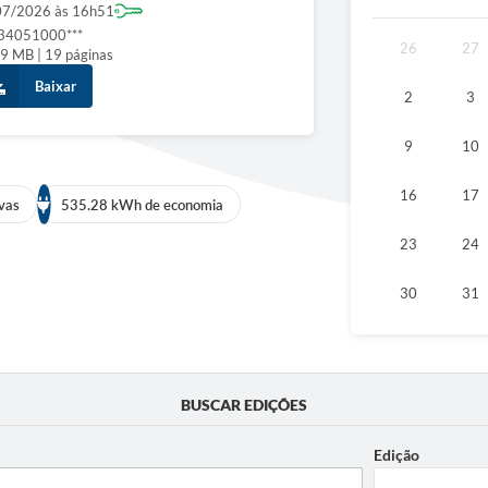
07/2026 às 16h51
34051000***
26
27
9 MB | 19 páginas
Baixar
2
3
9
10
16
17
lvas
535.28 kWh de economia
23
24
30
31
BUSCAR EDIÇÕES
Edição