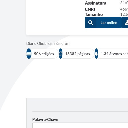
Assinatura
31/
CNPJ
466
Tamanho
12,6
Ler online
Diário Oficial em números:
506 edições
13382 páginas
1.34 árvores sa
Palavra-Chave