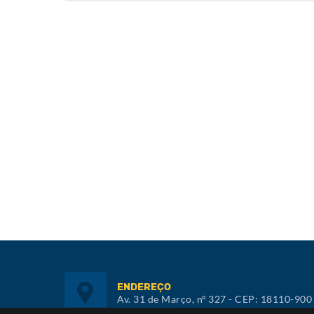
ENDEREÇO
Av. 31 de Março, nº 327 - CEP: 18110-900