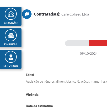
Contratada(s):
Café Coliseu Ltda
CIDADÃO
EMPRESA
09/10/2024
SERVIDOR
Edital
Aquisição de gêneros alimentícios (café, açúcar, margarina,
Vigência
Data da assinatura