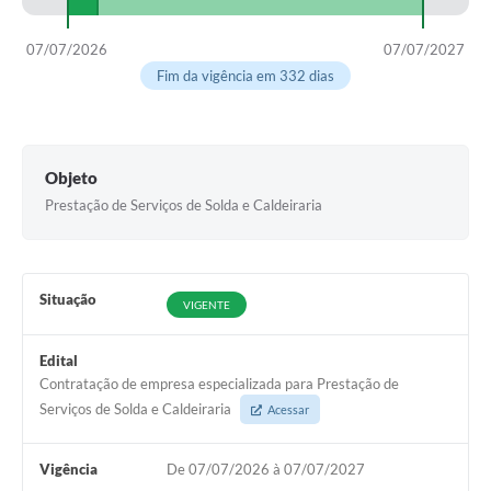
COVID - 19
Ouvidoria
07/07/2026
07/07/2027
Fim da vigência em 332 dias
Diário Oficial
Jornal (Edições anteriores)
Uso de Internet e Recursos de Informática
Objeto
Prestação de Serviços de Solda e Caldeiraria
Plano Municipal de Saneamento Básico
Arquivos para Download
Situação
Guarda Civil Municipal (GCM)
VIGENTE
Arborização urbana
Edital
Contratação de empresa especializada para Prestação de
Manual para arquivo de remessa – NFSe
Serviços de Solda e Caldeiraria
Acessar
Lei de Acesso à Informação
Vigência
De 07/07/2026 à 07/07/2027
Galeria de Vídeos