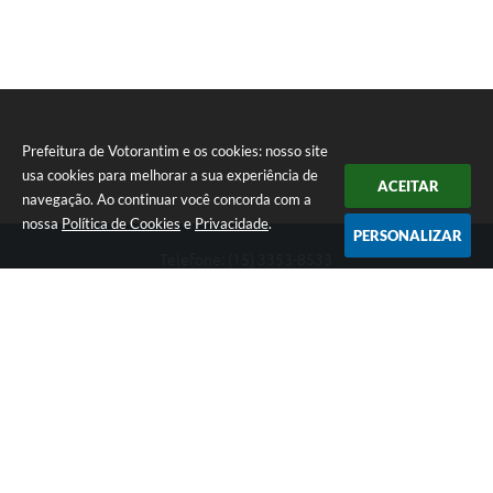
Prefeitura de Votorantim e os cookies: nosso site
usa cookies para melhorar a sua experiência de
ACEITAR
navegação. Ao continuar você concorda com a
nossa
Política de Cookies
e
Privacidade
.
PERSONALIZAR
Telefone: (15) 3353-8533
Endereço: Av. 31 de Março, nº 327 | CEP: 18110-900
De segunda a sexta, das 09h00 às 16h00
CNPJ: 46.634.051/0001-76
Prefeitura de Votorantim
Versão do Sistema:
3.5.3 - 19/06/2026
Portal atualizado em:
07/08/2026 17:05
Dados Abertos