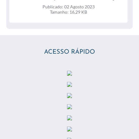
2023
Publicado: 02 Agosto 2023
Tamanho: 16,29 KB
ACESSO RÁPIDO
Termo de Ajuste de Conduta Assinado 2023
assinadoR 22 / 31 Julho 2023
Publicado: 31 Julho 2023
Tamanho: 367,28 KB
Termo de Ajuste de Conduta TAC nº 224 11 Relatório
Parcial 2023 / 31 Julho 2023
Publicado: 31 Julho 2023
Tamanho: 9,95 MB