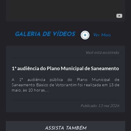
IMAGENS VIAS 2022 / 31 Julho 2023
Publicado: 31 Julho 2023
Tamanho: 115,32 MB
GALERIA DE VÍDEOS
+
Ver Mais
Você está assistindo:
1ª audiência do Plano Municipal de Saneamento
catalogo do abrigo SEMOB / 31 Julho 2023
Básico de Votorantim
A 1ª audiência pública do Plano Municipal de
Publicado: 31 Julho 2023
Saneamento Básico de Votorantim foi realizada em 13 de
Tamanho: 1,21 MB
maio, às 10 horas,...
Publicado: 13 mai 2026
ASSISTA TAMBÉM