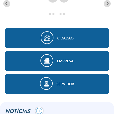
Finanças
Carta de Serviços
Vagas PAT
Transparência
CIDADÃO
Perguntas e Respostas Frequentes
Selo Verde
EMPRESA
Compra Direta
Empreendedor
SERVIDOR
Pesquisa Dificuldades no Licenciamento de Empresas
Incentivos Fiscais
Plano Municipal de Retomada das Aulas Presenciais
+
NOTÍCIAS