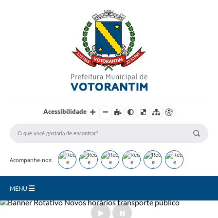
Login / Cadastro
Acessibilidade
Acompanhe-nos:
MENU
Secretarias