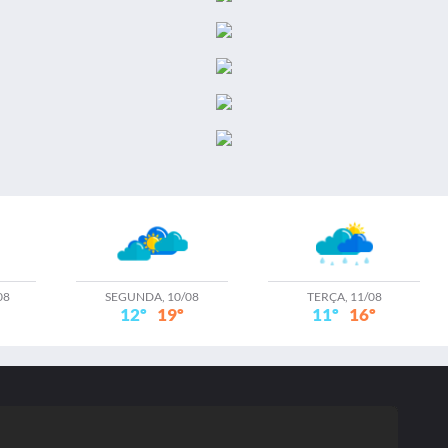
08
SEGUNDA, 10/08
TERÇA, 11/08
12º
19º
11º
16º