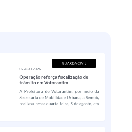
GUARDA CIVIL
07 AGO 2026
MUNICIPAL
Operação reforça fiscalização de
trânsito em Votorantim
A Prefeitura de Votorantim, por meio da
Secretaria de Mobilidade Urbana, a Semob,
realizou nessa quarta-feira, 5 de agosto, em
parceria com o Detran de Sorocaba e com o
apoio da Guarda Civil Municipal, a
Operação Direção Segura Extraordinária. A
ação teve como objetivo reforçar a