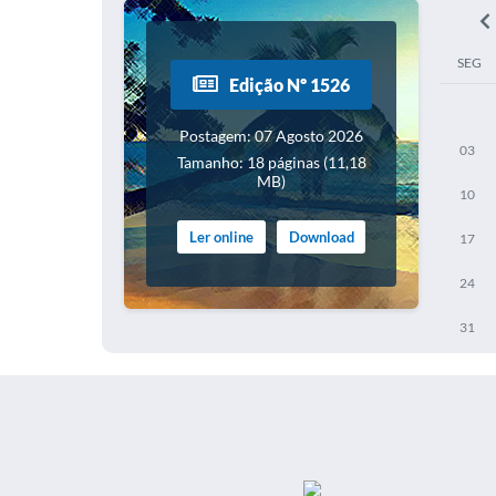
SEG
Edição Nº 1526
Postagem: 07 Agosto 2026
03
Tamanho: 18 páginas (11,18
MB)
10
Ler online
Download
17
24
31