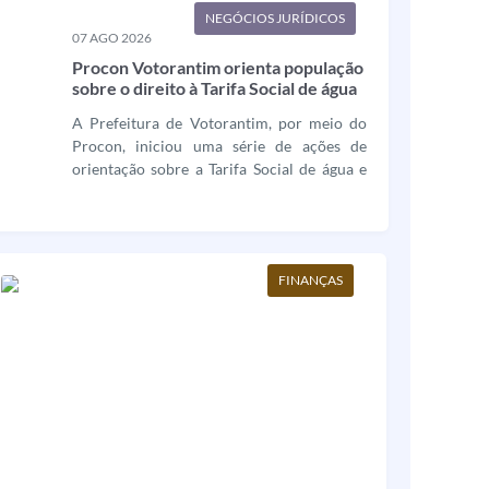
segurança viária,...
NEGÓCIOS JURÍDICOS
07 AGO 2026
Procon Votorantim orienta população
sobre o direito à Tarifa Social de água
e energia elétrica
A Prefeitura de Votorantim, por meio do
Procon, iniciou uma série de ações de
orientação sobre a Tarifa Social de água e
energia elétrica. A iniciativa busca ampliar
o acesso da população a esses benefícios,
que garantem descontos nas faturas dos
serviços essenciais para famílias em
FINANÇAS
situação de...