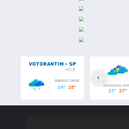
VOTORANTIM - SP
HOJE
SÁBADO, 08/08
DOMINGO, 09/
14º
28º
15º
27º