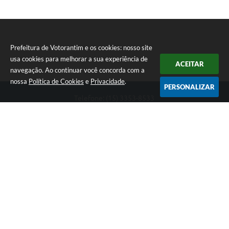
Prefeitura de Votorantim e os cookies: nosso site
usa cookies para melhorar a sua experiência de
ACEITAR
navegação. Ao continuar você concorda com a
nossa
Política de Cookies
e
Privacidade
.
PERSONALIZAR
Telefone: (15) 3353-8533
Endereço: Av. 31 de Março, nº 327 | CEP: 18110-900
De segunda a sexta, das 09h00 às 16h00
CNPJ: 46.634.051/0001-76
Prefeitura de Votorantim
Versão do Sistema:
3.5.3 - 19/06/2026
Portal atualizado em:
06/08/2026 17:10
Dados Abertos
Copyright Instar - 2006-2026. Todos os direitos reservados -
Instar Tecnologia