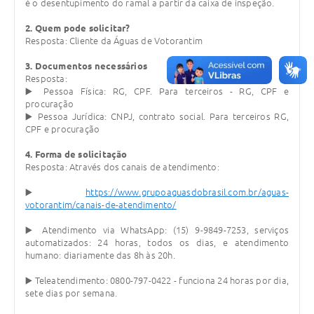
é o desentupimento do ramal a partir da caixa de inspeção.
Legislação
2. Quem pode solicitar?
Resposta: Cliente da Águas de Votorantim
IPTU Selo Verde
3. Documentos necessários
Notícias
Resposta:
▶️ Pessoa Física: RG, CPF. Para terceiros - RG, CPF e
Contato
procuração
▶️ Pessoa Jurídica: CNPJ, contrato social. Para terceiros RG,
CPF e procuração
4. Forma de solicitação
Resposta: Através dos canais de atendimento:
▶️
https://www.grupoaguasdobrasil.com.br/aguas-
votorantim/canais-de-atendimento/
▶️ Atendimento via WhatsApp: (15) 9-9849-7253, serviços
automatizados: 24 horas, todos os dias, e atendimento
humano: diariamente das 8h às 20h.
▶️ Teleatendimento: 0800-797-0422 - funciona 24 horas por dia,
sete dias por semana.