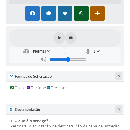
COVID - 19
Ouvidoria
Diário Oficial
Jornal (Edições anteriores)
Uso de Internet e Recursos de Informática
Plano Municipal de Saneamento Básico
Arquivos para Download
Formas de Solicitação
Guarda Civil Municipal (GCM)
Online
Telefone
Presencial
Arborização urbana
Manual para arquivo de remessa – NFSe
Documentação
Lei de Acesso à Informação
1. O que é o serviço?
Galeria de Vídeos
Resposta: A solicitação de desobstrução da caixa de inspeção