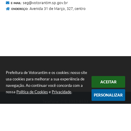
seg@votorantim.sp.gov.br
E-MAIL:
Avenida 31 de Março, 327, centro
ENDEREÇO:
Prefeitura de Votorantim e os cookies: nosso site
usa cookies para melhorar a sua experiência de
ACEITAR
navegação. Ao continuar você concorda com a
nossa
Política de Cookies
e
Privacidade
.
PERSONALIZAR
Telefone: (15) 3353-8533
Endereço: Av. 31 de Março, nº 327 | CEP: 18110-900
De segunda a sexta, das 09h00 às 16h00
CNPJ: 46.634.051/0001-76
Prefeitura de Votorantim