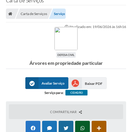
Carta de Serviços
Finanças
Carta de Serviços
Serviço
Carta de Serviços
Atualizado em: 19/06/2026 às 16h16
Vagas PAT
Transparência
Perguntas e Respostas Frequentes
DEFESA CIVIL
Árvores em propriedade particular
Selo Verde
Compra Direta
Avaliar Serviço
Baixar PDF
Empreendedor
Serviço para:
CIDADÃO
Pesquisa Dificuldades no Licenciamento de Empresas
Incentivos Fiscais
COMPARTILHAR
Plano Municipal de Retomada das Aulas Presenciais