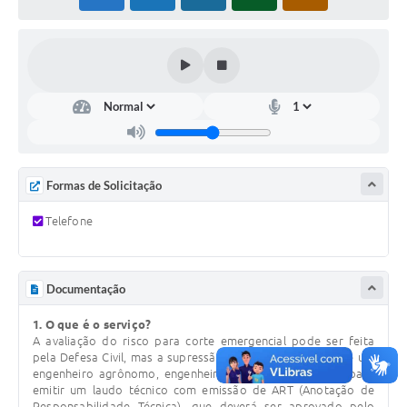
COVID - 19
Ouvidoria
Diário Oficial
Jornal (Edições anteriores)
Uso de Internet e Recursos de Informática
Plano Municipal de Saneamento Básico
Formas de Solicitação
Arquivos para Download
Telefone
Guarda Civil Municipal (GCM)
Arborização urbana
Documentação
Manual para arquivo de remessa – NFSe
1. O que é o serviço?
A avaliação do risco para corte emergencial pode ser feita
pela Defesa Civil, mas a supressão exige a contratação de um
Lei de Acesso à Informação
engenheiro agrônomo, engenheiro florestal ou biólogo para
emitir um laudo técnico com emissão de ART (Anotação de
Galeria de Vídeos
Responsabilidade Técnica), que deverá ser aprovado pelo