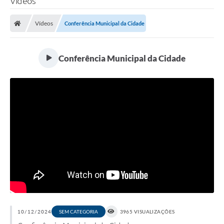
Vídeos
Finanças
Vídeos
Conferência Municipal da Cidade
Carta de Serviços
Vagas PAT
Conferência Municipal da Cidade
Transparência
Perguntas e Respostas Frequentes
Selo Verde
Compra Direta
Empreendedor
Pesquisa Dificuldades no Licenciamento de Empresas
Incentivos Fiscais
Plano Municipal de Retomada das Aulas Presenciais
10/12/2024
SEM CATEGORIA
3965 VISUALIZAÇÕES