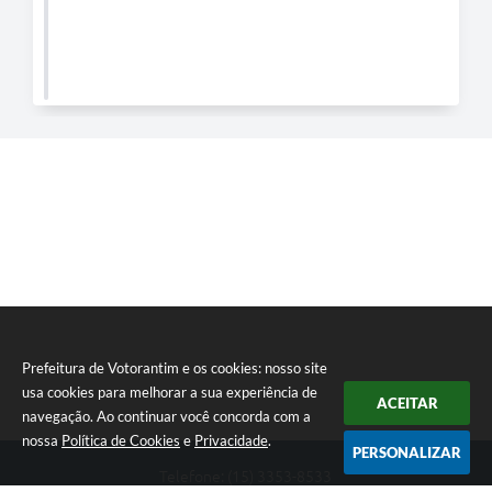
Prefeitura de Votorantim e os cookies: nosso site
usa cookies para melhorar a sua experiência de
ACEITAR
navegação. Ao continuar você concorda com a
nossa
Política de Cookies
e
Privacidade
.
PERSONALIZAR
Telefone: (15) 3353-8533